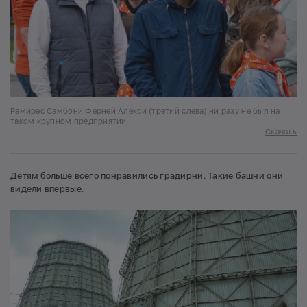
Рамирес Самбони Ферней Алекси (третий слева) ни разу не был на
таком крупном предприятии
Скачать
Детям больше всего понравились градирни. Такие башни они
видели впервые.