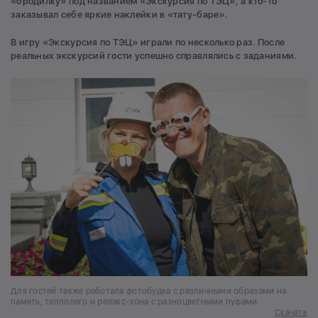
«бродилку» под названием «Экскурсия по ТЭЦ», а кто-то
заказывал себе яркие наклейки в «тату-баре».
В игру «Экскурсия по ТЭЦ» играли по несколько раз. После
реальных экскурсий гости успешно справлялись с заданиями.
Для гостей также работала фотобудка с различными образами на
память, теплолего и релакс-зона с разноцветными пуфами
Скачать