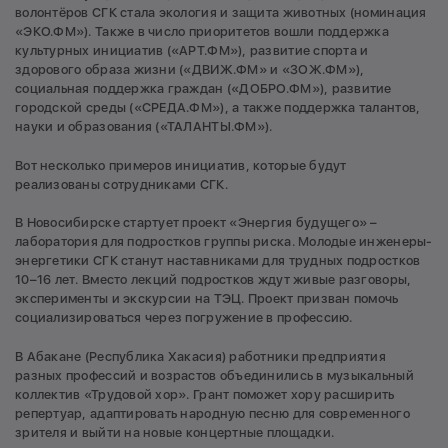
волонтёров СГК стала экология и защита животных (номинация
«ЭКО.ФМ»). Также в число приоритетов вошли поддержка
культурных инициатив («АРТ.ФМ»), развитие спорта и
здорового образа жизни («ДВИЖ.ФМ» и «ЗОЖ.ФМ»),
социальная поддержка граждан («ДОБРО.ФМ»), развитие
городской среды («СРЕДА.ФМ»), а также поддержка талантов,
науки и образования («ТАЛАНТЫ.ФМ»).
Вот несколько примеров инициатив, которые будут
реализованы сотрудниками СГК.
В Новосибирске стартует проект «Энергия будущего» –
лаборатория для подростков группы риска. Молодые инженеры-
энергетики СГК станут наставниками для трудных подростков
10–16 лет. Вместо лекций подростков ждут живые разговоры,
эксперименты и экскурсии на ТЭЦ. Проект призван помочь
социализироваться через погружение в профессию.
В Абакане (Республика Хакасия) работники предприятия
разных профессий и возрастов объединились в музыкальный
коллектив «Трудовой хор». Грант поможет хору расширить
репертуар, адаптировать народную песню для современного
зрителя и выйти на новые концертные площадки.