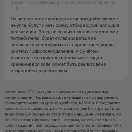
Директор по реализации золошлаковых материалов
СГК
На первом этапе все котлы станции, работающие
на угле, будут иметь схему отбора сухой золы для
реализации. Зола, не реализованная стороннему
потребителю, будет складироваться на
золошлакоотвал сухим складированием, минуя
систему гидрозолоудаления. А с учётом
строительства крупнотоннажных складов
хранения вся зола может быть реализована
сторонним потребителям.
Кроме того, СГК выступила с двумя законодательными
инициативами. Первая касается «расшивки» федерального
законодательства на уровне Кузбасса. Компания предлагает
использовать золошлаковые материалы для благоустройства
территорий, которые не относятся к нарушенным землям, но
мешают развитию поселений – оврагов, ям естественного
происхождения или последствий деятельности человека. СГК
готова проводить засыпку таких территорий золошлаками с