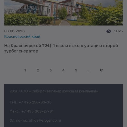
03.06.2026
1 025
Красноярский край
На Красноярской ТЭЦ-1 ввели в эксплуатацию второй
турбогенератор
1
2
3
4
5
...
61
2026 ООО «Сибирская генерирующая компания»
Тел.:
+7 495 258-83-00
Факс.:
+7 495 363-27-81
Эл. почта.:
office@sibgenco.ru