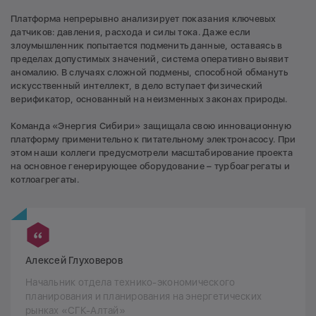
Платформа непрерывно анализирует показания ключевых
датчиков: давления, расхода и силы тока. Даже если
злоумышленник попытается подменить данные, оставаясь в
пределах допустимых значений, система оперативно выявит
аномалию. В случаях сложной подмены, способной обмануть
искусственный интеллект, в дело вступает физический
верификатор, основанный на неизменных законах природы.
Команда «Энергия Сибири» защищала свою инновационную
платформу применительно к питательному электронасосу. При
этом наши коллеги предусмотрели масштабирование проекта
на основное генерирующее оборудование – турбоагрегаты и
котлоагрегаты.
Алексей Глуховеров
Начальник отдела технико-экономического
планирования и планирования на энергетических
рынках «СГК-Алтай»