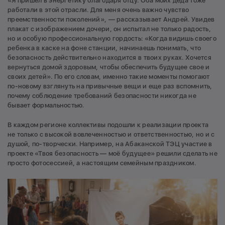
«Я пришел в энергетику благодаря отцу. Оба моих деда тоже
работали в этой отрасли. Для меня очень важно чувство
преемственности поколений», — рассказывает Андрей. Увидев
плакат с изображением дочери, он испытал не только радость,
но и особую профессиональную гордость: «Когда видишь своего
ребенка в каске на фоне станции, начинаешь понимать, что
безопасность действительно находится в твоих руках. Хочется
вернуться домой здоровым, чтобы обеспечить будущее свое и
своих детей». По его словам, именно такие моменты помогают
по-новому взглянуть на привычные вещи и еще раз вспомнить,
почему соблюдение требований безопасности никогда не
бывает формальностью.
В каждом регионе коллективы подошли к реализации проекта
не только с высокой вовлеченностью и ответственностью, но и с
душой, по-творчески. Например, на Абаканской ТЭЦ участие в
проекте «Твоя безопасность — моё будущее» решили сделать не
просто фотосессией, а настоящим семейным праздником.