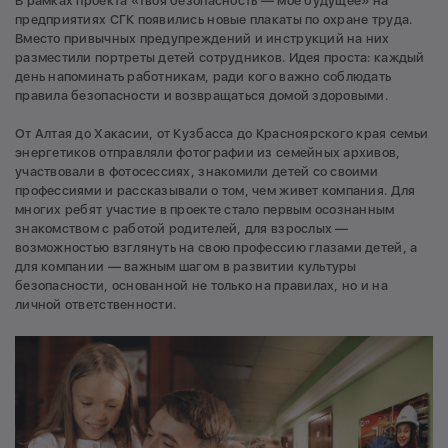
В рамках проекта «Твоя безопасность — моё будущее» на
предприятиях СГК появились новые плакаты по охране труда.
Вместо привычных предупреждений и инструкций на них
разместили портреты детей сотрудников. Идея проста: каждый
день напоминать работникам, ради кого важно соблюдать
правила безопасности и возвращаться домой здоровыми.
От Алтая до Хакасии, от Кузбасса до Красноярского края семьи
энергетиков отправляли фотографии из семейных архивов,
участвовали в фотосессиях, знакомили детей со своими
профессиями и рассказывали о том, чем живет компания. Для
многих ребят участие в проекте стало первым осознанным
знакомством с работой родителей, для взрослых —
возможностью взглянуть на свою профессию глазами детей, а
для компании — важным шагом в развитии культуры
безопасности, основанной не только на правилах, но и на
личной ответственности.