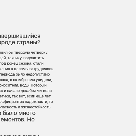
завершившийся
городе страны?
авил бы твердую четверку.
ей, технику, подхватить
под конец сезона, стали
жения в целом я затрудняюсь
 периода было недопустимо
она, в октябре, мы увидели,
лоносителя, воды, который
рь и начало декабря мы вели
ики, так вот, если еще лет
оэффициентов надежности, то
пасность и жизнестойкость.
о было много
ремонтов. Но