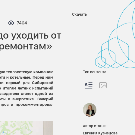
Скачать
мментариев:
Просмотров:
7464
о уходить от
 ремонтам»
кую теплосетевую компанию
Тип контента
ети и котельные. Перед ним
сти первый для Сибирской
о итогам летних испытаний
оводителя станет одной из
ты в энергетике. Валерий
прос и прокомментировал
Автор статьи:
Евгения Кузнецова