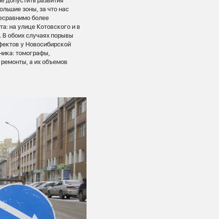
не допустить развития
ольшие зоны, за что нас
несравнимо более
а: на улице Котовского и в
 В обоих случаях порывы
фектов у Новосибирской
ника: томографы,
 ремонты, а их объемов