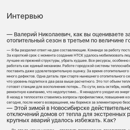
Интервью
— Валерий Николаевич, как вы оцениваете 
отопительный сезон в третьем по величине 
— Я бы разделил ответ на две составляющие. Команде за работу пост
За короткий срок с момента создания НТСК удалось мобилизовать люд
лучшее из прежней структуры, убрать худшее. Все ресурсы, особенно 
работать как единый механизм. Работе городской системы теплоснаб
поставить даже удовлетворительную оценку. За время отопительного
много дефектов. Одна деталь: при старте нынешнего отопительного сез
что уровень подпитки в два раза выше расчетного. Это тот объем теп
готовят станции для восполнения потерь… По сути, весь октябрь, нояб
ремонтную кампанию, что недопустимо… Я ненадолго уходил из энергет
8 назад в теплосетях ставились вопросы профилактики, повышения к
сегодня, после моего возвращения, мы боремся за элементарную безо
— Этой зимой в Новосибирске действительн
отключений домов от тепла для экстренных 
крупных аварий удалось избежать. Как?