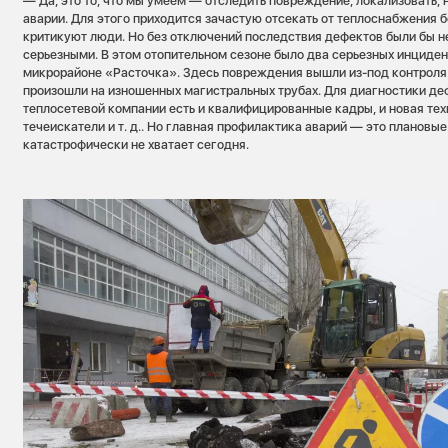
— Да, это то, что мы умеем — отследить повреждение, локализовать, 
аварии. Для этого приходится зачастую отсекать от теплоснабжения б
критикуют люди. Но без отключений последствия дефектов были бы 
серьезными. В этом отопительном сезоне было два серьезных инцидент
микрорайоне «Расточка». Здесь повреждения вышли из-под контроля.
произошли на изношенных магистральных трубах. Для диагностики де
теплосетевой компании есть и квалифицированные кадры, и новая тех
течеискатели и т. д.. Но главная профилактика аварий — это плановые
катастрофически не хватает сегодня.