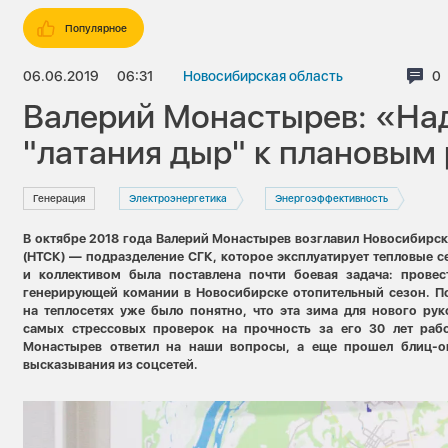
Популярное
06.06.2019
06:31
Новосибирская область
Ко
0
Валерий Монастырев: «Над
"латания дыр" к плановым
Генерация
Электроэнергетика
Энергоэффективность
В октябре 2018 года Валерий Монастырев возглавил Новосибирс
(НТСК) — подразделение СГК, которое эксплуатирует тепловые с
и коллективом была поставлена почти боевая задача: прове
генерирующей комании в Новосибирске отопительный сезон. П
на теплосетях уже было понятно, что эта зима для нового рук
самых стрессовых проверок на прочность за его 30 лет рабо
Монастырев ответил на наши вопросы, а еще прошел блиц-о
высказывания из соцсетей.