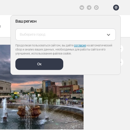
Ваш регион
ы
Меню
Все теги
Выберите город
Продолжая пользоваться сайтом, вы даёте
согласие
на автоматический
сбор и анализ ваших данных, необходимых для работы сайта и его
улучшения, использование файлов cookie.
Ок