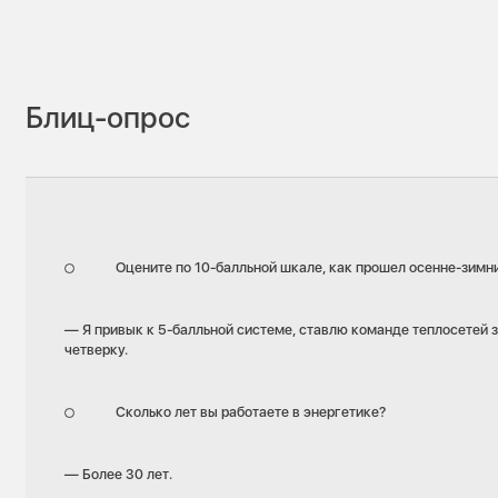
Блиц-опрос
Оцените по 10-балльной шкале, как прошел осенне-зимн
— Я привык к 5-балльной системе, ставлю команде теплосетей 
четверку.
Сколько лет вы работаете в энергетике?
— Более 30 лет.