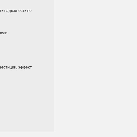
ть надежность по
осли.
вестиции, эффект