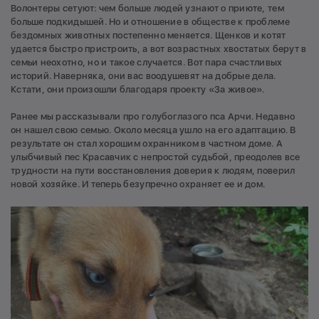
Волонтеры сетуют: чем больше людей узнают о приюте, тем
больше подкидышей. Но и отношение в обществе к проблеме
бездомных животных постепенно меняется. Щенков и котят
удается быстро пристроить, а вот возрастных хвостатых берут в
семьи неохотно, но и такое случается. Вот пара счастливых
историй. Наверняка, они вас воодушевят на добрые дела.
Кстати, они произошли благодаря проекту «За живое».
Ранее мы рассказывали про голубоглазого пса Арчи. Недавно
он нашел свою семью. Около месяца ушло на его адаптацию. В
результате он стал хорошим охранником в частном доме. А
улыбчивый пес Красавчик с непростой судьбой, преодолев все
трудности на пути восстановления доверия к людям, поверил
новой хозяйке. И теперь безупречно охраняет ее и дом.