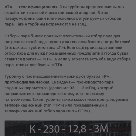
«Т» — теплофикационная.
Эти турбины предназначены для
выработки тепловой и электрической энергии. В них
предусмотрены один или несколько регулируемых отборов
пара. Такие турбины встречаются на ТЭЦ.
Отборы пара бывают разные: отопительный отбор пара для
нагрева сетевой воды нужен для теплоснабжения потребителей
(это как раз турбины типа «Т»). Есть ещё производственный
отбор пара для нужд промышленных предприятий (тогда буква
ставится другая —
«П»
). А если у агрегата есть оба вида отбора
пара, ставят две буквы:
«ПТ»
.
Турбину с противодавлением маркируют буквой
«Р»,
противодавленческая.
Ее задача — производство пара
заданных параметров (давление 03, — 3 МПа), который
направляется к производственному или тепловому
потребителю. Такая турбина также может иметь регулируемый
теплофикационный (тип
«ТР»
) или промышленный и
теплофикационный отбор пара (тип
«ПТР»
).