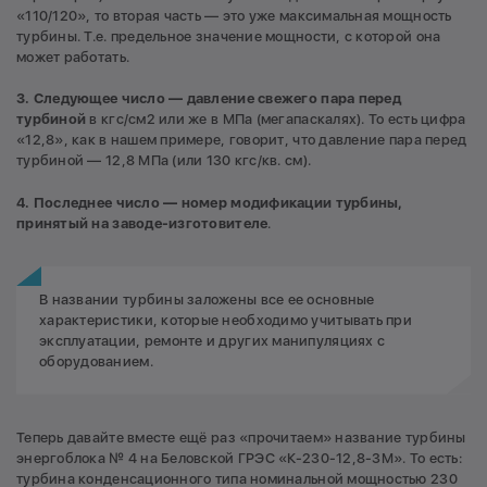
«110/120», то вторая часть — это уже максимальная мощность
турбины. Т.е. предельное значение мощности, с которой она
может работать.
3. Следующее число — давление свежего пара перед
турбиной
в кгс/см2 или же в МПа (мегапаскалях). То есть цифра
«12,8», как в нашем примере, говорит, что давление пара перед
турбиной — 12,8 МПа (или 130 кгс/кв. см).
4. Последнее число — номер модификации турбины,
принятый на заводе-изготовителе
.
В названии турбины заложены все ее основные
характеристики, которые необходимо учитывать при
эксплуатации, ремонте и других манипуляциях с
оборудованием.
Теперь давайте вместе ещё раз «прочитаем» название турбины
энергоблока № 4 на Беловской ГРЭС «К-230-12,8-3М». То есть:
турбина конденсационного типа номинальной мощностью 230