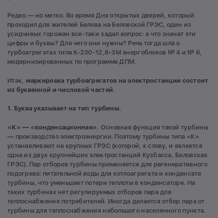
Редко — но метко. Во время Дня открытых дверей, который
проходил для жителей Белова на Беловской ГРЭС, один из
усидчивых горожан все-таки задал вопрос: а что значат эти
цифры и буквы? Для чего они нужны? Речь тогда шла о
турбоагрегатах типа К-230-12,8-3М энергоблоков № 4 и № 6,
модернизированных по программе ДПМ.
Итак,
маркировка турбоагрегатов на электростанции состоит
из буквенной и числовой частей
.
1. Буква указывает на тип турбины.
«К» — «конденсационная».
Основная функция такой турбины
— производство электроэнергии. Поэтому турбины типа «К»
устанавливают на крупных ГРЭС (которой, к слову, и является
одна из двух крупнейших электростанций Кузбасса, Беловская
ГРЭС). Пар отборов турбины применяется для регенеративного
подогрева: питательной воды для котлоагрегата и конденсата
турбины, что уменьшает потери теплоты в конденсаторе. На
таких турбинах нет регулируемых отборов пара для
теплоснабжения потребителей. Иногда делается отбор пара от
турбины для теплоснабжения небольшого населенного пункта.