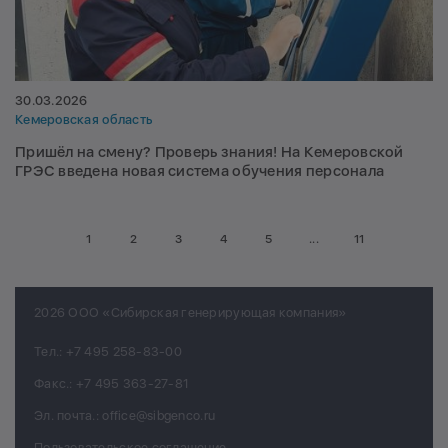
30.03.2026
Кемеровская область
Пришёл на смену? Проверь знания! На Кемеровской
ГРЭС введена новая система обучения персонала
1
2
3
4
5
...
11
2026 ООО «Сибирская генерирующая компания»
Тел.:
+7 495 258-83-00
Факс.:
+7 495 363-27-81
Эл. почта.:
office@sibgenco.ru
Пользовательское соглашение