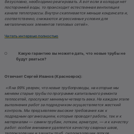
безусловно, необходимо реагировать. А вот если в колодце нет
посторонней воды, то происходит естественная вентиляция
канала теплотрассы. Внутри скапливается меньше конденсата и,
соответственно, снижаются агрессивные условия для
металлических элементов тепловых сетей
».
Читать интервью полностью
К
акую гарантию вы можете дать, что новые трубы не
будут рваться?
Отвечает Сергей Иванов (Красноярск):
«Я на 99% уверен, что новые трубопроводы, на которые мы
меняем старые трубы по программе капитального ремонта
теплосетей, прослужат минимум четверть века. На каждом этапе
выполнения работ за подрядчиком осуществляется жесткий
контроль. Мы предъявляем высокие требования как к
подрядным организациям, которые проводят работы, так и к
материалам — самим трубам, лоткам, арматуре, — и к качеству
работ: особое внимание уделяется качеству сварных швов,
теплоизоляции и защиты труб, гидроизоляции лотков.