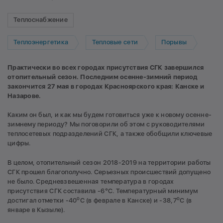
Теплоснабжение
Теплоэнергетика
Тепловые сети
Порывы
Практически во всех городах присутствия СГК завершился
отопительный сезон. Последним осенне-зимний период
закончится 27 мая в городах Красноярского края: Канске и
Назарове.
Каким он был, и как мы будем готовиться уже к новому осенне-
зимнему периоду? Мы поговорили об этом с руководителями
теплосетевых подразделений СГК, а также обобщили ключевые
цифры.
В целом, отопительный сезон 2018-2019 на территории работы
СГК прошел благополучно. Серьезных происшествий допущено
не было. Средневзвешенная температура в городах
присутствия СГК составила -6°C. Температурный минимум
о
о
достигал отметки -40
С (в феврале в Канске) и -38,7
С (в
январе в Кызыле).