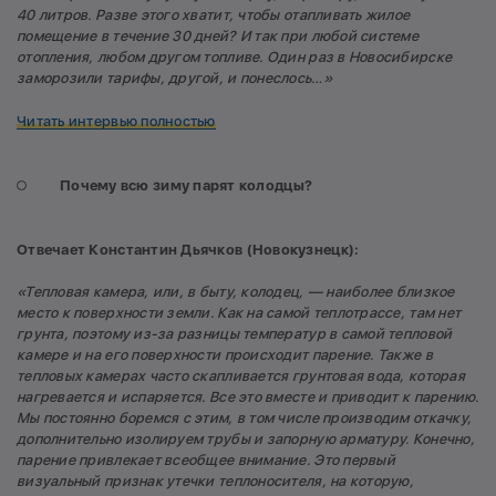
40 литров. Разве этого хватит, чтобы отапливать жилое
помещение в течение 30 дней? И так при любой системе
отопления, любом другом топливе. Один раз в Новосибирске
заморозили тарифы, другой, и понеслось…»
Читать интервью полностью
Почему всю зиму парят колодцы?
Отвечает Константин Дьячков (Новокузнецк):
«
Тепловая камера, или, в быту, колодец, — наиболее близкое
место к поверхности земли. Как на самой теплотрассе, там нет
грунта, поэтому из-за разницы температур в самой тепловой
камере и на его поверхности происходит парение. Также в
тепловых камерах часто скапливается грунтовая вода, которая
нагревается и испаряется. Все это вместе и приводит к парению.
Мы постоянно боремся с этим, в том числе производим откачку,
дополнительно изолируем трубы и запорную арматуру. Конечно,
парение привлекает всеобщее внимание. Это первый
визуальный признак утечки теплоносителя, на которую,