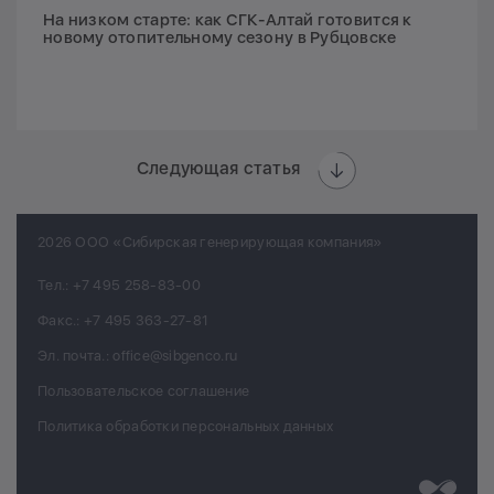
На низком старте: как СГК-Алтай готовится к
новому отопительному сезону в Рубцовске
Следующая статья
2026 ООО «Сибирская генерирующая компания»
Тел.:
+7 495 258-83-00
Факс.:
+7 495 363-27-81
Эл. почта.:
office@sibgenco.ru
Пользовательское соглашение
Политика обработки персональных данных
Разработк
Chips