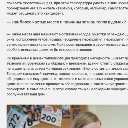
показать фиолетовый цвет, при этом температура участка выше норма
промерзания нет. Но житель квартиры, который, например, самостоят
может расценить это как дефект.
— Наиболее частые места и причины потерь тепла в домах?
— Такие места еще называют мостиками холода: участки ограждающи
окна, сопряжения углов, крыши, чердачные перекрытия, перекрытия п
вентиляционными каналами. При проектировании и строительстве зда
особого внимания, должны быть хорошо утеплены.
Со временем в домах теплоизоляция приходит в негодность. Бывает п
технология. Возможно вы обращали внимание, здания стоят с открыт
попадает влага, затем материал закрывают. Влага остается, зимой за
Если дом панельный, причина, вероятнее всего, — в межпанельных шв
общедомового имущества, в том числе и межпанельных швов управл
должна своевременно проводить обследования, выявлять и устранять
промерзать и сама панель. В этом случае также необходимо обращать
обслуживает ваш дом.