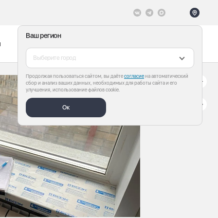
Ваш регион
ы
Меню
Все теги
Выберите город
Продолжая пользоваться сайтом, вы даёте
согласие
на автоматический
сбор и анализ ваших данных, необходимых для работы сайта и его
улучшения, использование файлов cookie.
Ок