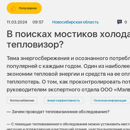
Популярное
11.03.2024
09:57
Новосибирская область
Ко
0
В поисках мостиков холода
тепловизор?
Тема энергосбережения и осознанного потребл
популярней с каждым годом. Один из наиболе
экономии тепловой энергии и средств на ее о
теплопотерь. О том, как проконтролировать пот
руководителем экспертного отдела ООО «Мэлв
Теплоснабжение
Энергоэффективность
Полезная информация
— Зачем проводят тепловизионное обследование?
— С помощью тепловизионного обследования можно установить места
несущих и ограждающих конструкций здания, участки выпадения конд