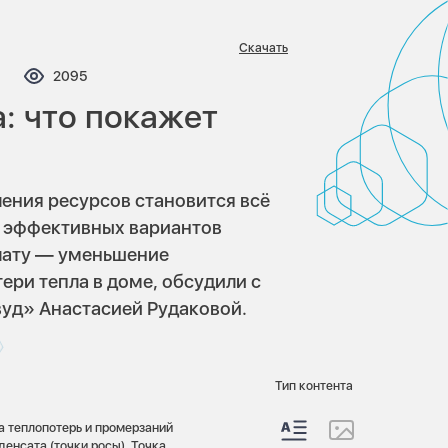
Скачать
мментариев:
Просмотров:
2095
: что покажет
ения ресурсов становится всё
е эффективных вариантов
плату — уменьшение
ери тепла в доме, обсудили с
уд» Анастасией Рудаковой.
Тип контента
 теплопотерь и промерзаний
енсата (точки росы). Точка