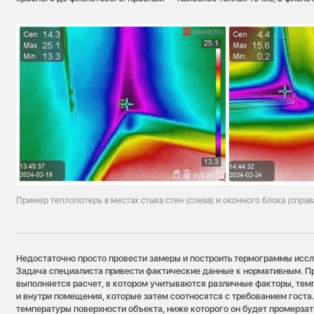
Пример теплопотерь в местах стыка стен (слева) и оконного блока (справ
Недостаточно просто провести замеры и построить термограммы исс
Задача специалиста привести фактические данные к нормативным. П
выполняется расчет, в котором учитываются различные факторы, тем
и внутри помещения, которые затем соотносятся с требованием госта
температуры поверхности объекта, ниже которого он будет промерза