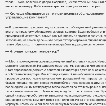
тепла — окна, балконные двери. Например, некачественный оконный 
швов по периметру. Либо элементарно не отрегулированы створки.
— Кто чаще обращается за тепловизионным обследованием:
управляющие компании?
— В сравнении с прошлым годом, количество обследований увеличилос
всего, по-прежнему обращаются жильцы квартир. Ведь проблему они
промерзаний может быть самый разный, вплоть до грибка и вздутия. 
затопление, на самом деле — это результат промерзания. Управляющ
таким образом хотят оценить качество работы подрядчиков по ремон
— Что еще покажет тепловизор?
— Места прохождения скрытых коммуникаций в стенах и полах. Нечас
монтаже или проекте. На одном из осмотров, мы выяснили, что систем
и там образовался дефект. А собственник квартиры даже не знал о т
в собственной квартире. Или вот еще случай. К нам обратился житель 
процессе диагностики установили, что промерзаний нет, параметры т
были в порядке. Начали с верхних этажей частично проверять другие 
после одной из них температура теплоносителя по стоякам резко снизи
теплопотери имеют место быть, но перепад был слишком высокий. В ре
одной из квартир собственник выполнил незаконную реконструкцию с
радиатор в другую комнату, стояк стал длиннее. Из-за этого квартир
мерзнуть. Его конечно обязали все вернуть в первоначальное состояни