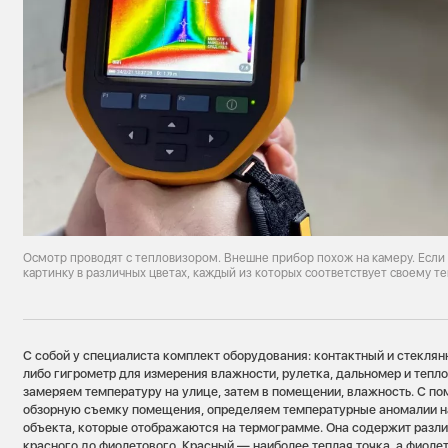
Осмотр проводят с тепловизором. Внешне прибор похож на камеру. Если 
картинку в различных цветах, каждый из которых соответствует своему 
С собой у специалиста комплект оборудования: контактный и стекля
либо гигрометр для измерения влажности, рулетка, дальномер и тепл
замеряем температуру на улице, затем в помещении, влажность. С п
обзорную съемку помещения, определяем температурные аномалии н
объекта, которые отображаются на термограмме. Она содержит разли
красного до фиолетового. Красный — наиболее теплая точка, а фиоле