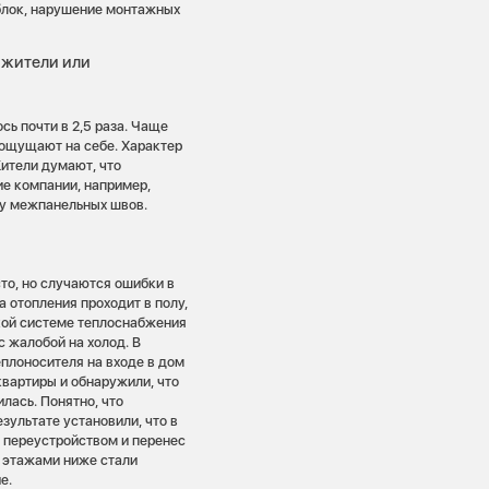
блок, нарушение монтажных
 жители или
ь почти в 2,5 раза. Чаще
 ощущают на себе. Характер
Жители думают, что
ие компании, например,
ту межпанельных швов.
то, но случаются ошибки в
а отопления проходит в полу,
акой системе теплоснабжения
с жалобой на холод. В
еплоносителя на входе в дом
квартиры и обнаружили, что
лась. Понятно, что
зультате установили, что в
 переустройством и перенес
ы этажами ниже стали
е.