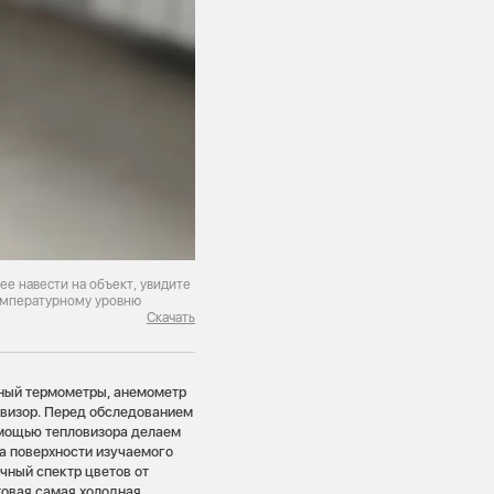
ее навести на объект, увидите
температурному уровню
Скачать
нный термометры, анемометр
овизор. Перед обследованием
омощью тепловизора делаем
а поверхности изучаемого
чный спектр цветов от
товая самая холодная.