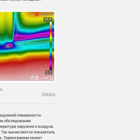
а)
Скачать
ледуемой поверхности.
ри обследовании
пература наружного воздуха
. Так вычисляется показатель
ть. Термограмма может