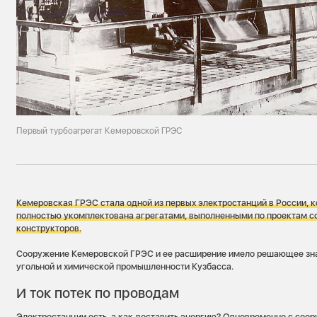
Первый турбоагрегат Кемеровской ГРЭС
Кемеровская ГРЭС стала одной из первых электростанций в России, к
полностью укомплектована агрегатами, выполненными по проектам с
конструкторов.
Сооружение Кемеровской ГРЭС и ее расширение имело решающее зна
угольной и химической промышленности Кузбасса.
И ток потек по проводам
Электростанции есть, а как доставить энергию? Одновременно с соо