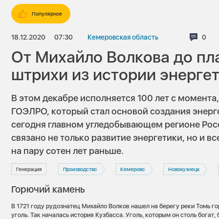
Популярное
18.12.2020
07:30
Кемеровская область
Комм
0
От Михайло Волкова до п
штрихи из истории энерге
В этом декабре исполняется 100 лет с момента
ГОЭЛРО, который стал основой создания энерг
сегодня главном угледобывающем регионе Рос
связано не только развитие энергетики, но и вс
на пару сотен лет раньше.
Генерация
Производство
Кемерово
Новокузнецк
Горючий камень
В 1721 году рудознатец Михайло Волков нашел на берегу реки Томь 
уголь. Так началась история Кузбасса. Уголь, которым он столь богат,