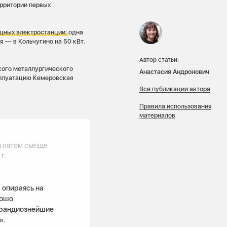
ерритории первых
ощных электростанции:
одна
 — в Кольчугино на 50 кВт.
Автор статьи:
цкого металлургического
Анастасия Андронович
ксплуатацию Кемеровская
Все публикации автора
Правила использования
материалов
а пятом съезде
г.
 опираясь на
рошо
грандиознейшие
».