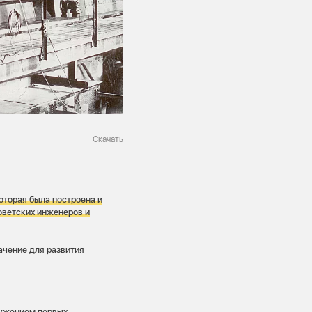
Скачать
оторая была построена и
оветских инженеров и
чение для развития
ружением первых