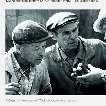
химического комбината №392 (впоследствии — ПО «Прогресс»).
Работники Кемеровской ТЭЦ: обсуждение в разгаре