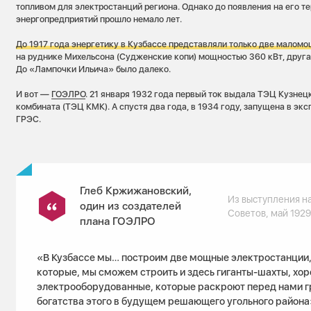
топливом для электростанций региона. Однако до появления на его т
энергопредприятий прошло немало лет.
До 1917 года энергетику в Кузбассе представляли только две малом
на руднике Михельсона (Судженские копи) мощностью 360 кВт, другая
До «Лампочки Ильича» было далеко.
И вот —
ГОЭЛРО
. 21 января 1932 года первый ток выдала ТЭЦ Кузне
комбината (ТЭЦ КМК). А спустя два года, в 1934 году, запущена в э
ГРЭС.
Глеб Кржижановский,
Из выступления н
один из создателей
Советов, май 1929 
плана ГОЭЛРО
«В Кузбассе мы… построим две мощные электростанции,
которые, мы сможем строить и здесь гиганты-шахты, хо
электрооборудованные, которые раскроют перед нами 
богатства этого в будущем решающего угольного района