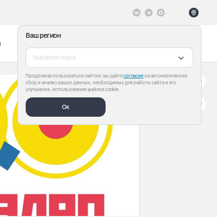
Ваш регион
ы
Меню
Все теги
Выберите город
Продолжая пользоваться сайтом, вы даёте
согласие
на автоматический
сбор и анализ ваших данных, необходимых для работы сайта и его
улучшения, использование файлов cookie.
Ок