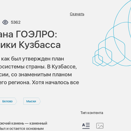
Скачать
ентариев:
Просмотров:
5362
лана ГОЭЛРО:
тики Кузбасса
, как был утвержден план
осистемы страны. В Кузбассе,
сии, со знаменитым планом
его региона. Хотя началось все
Белово
Мыски
Тип контента
горючий камень — каменный
 был и остается основным