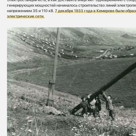
генерирующих мощностей начиналось строительство линий электропе
напряжением 35 и 110 кВ.
7 декабря 1933 года в Кемерове были обра
электрические сети.