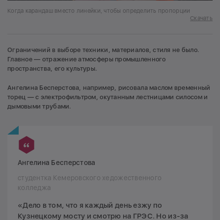
Когда карандаш вместо линейки, чтобы определить пропорции
Скачать
Ограничений в выборе техники, материалов, стиля не было.
Главное — отражение атмосферы промышленного
пространства, его культуры.
Ангелина Бесперстова, например, рисовала маслом временный
торец — с электрофильтром, окутанным лестницами силосом и
дымовыми трубами.
Ангелина Бесперстова
студентка Кемеровского хедожественного
колледжа
«Дело в том, что я каждый день езжу по
Кузнецкому мосту и смотрю на ГРЭС. Но из-за