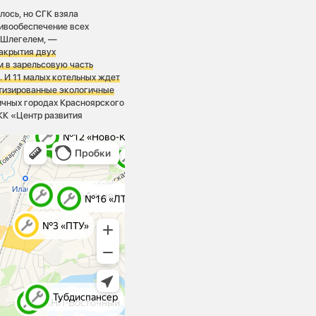
лось, но СГК взяла
ливообеспечение всех
м Шлегелем, —
акрытия двух
м в зарельсовую часть
. И 11 малых котельных ждет
атизированные экологичные
ичных городах Красноярского
КК «Центр развития