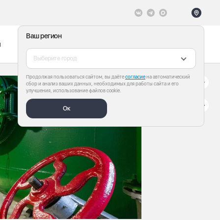
Ваш регион
ы
Меню
Все теги
Выберите город
Продолжая пользоваться сайтом, вы даёте
согласие
на автоматический
сбор и анализ ваших данных, необходимых для работы сайта и его
улучшения, использование файлов cookie.
Ок