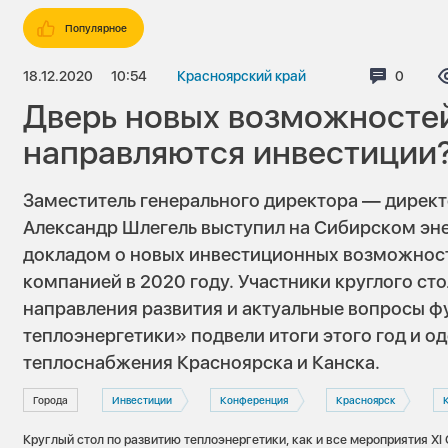
Популярное
18.12.2020
10:54
Красноярский край
Коммен
0
Дверь новых возможностей
направляются инвестиции
Заместитель генерального директора — дирек
Александр Шлегель выступил на Сибирском эн
докладом о новых инвестиционных возможност
компанией в 2020 году. Участники круглого с
направления развития и актуальные вопросы 
теплоэнергетики» подвели итоги этого год и о
теплоснабжения Красноярска и Канска.
Города
Инвестиции
Конференция
Красноярск
Круглый стол по развитию теплоэнергетики, как и все мероприятия ХI