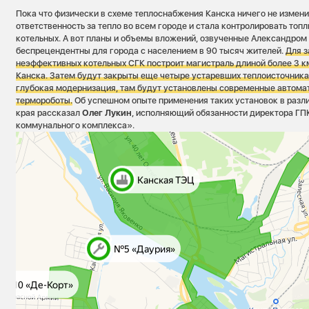
Пока что физически в схеме теплоснабжения Канска ничего не измени
ответственность за тепло во всем городе и стала контролировать топ
котельных. А вот планы и объемы вложений, озвученные Александро
беспрецендентны для города с населением в 90 тысяч жителей.
Для з
неэффективных котельных СГК построит магистраль длиной более 3 к
Канска. Затем будут закрыты еще четыре устаревших теплоисточника
глубокая модернизация, там будут установлены современные автом
термороботы.
Об успешном опыте применения таких установок в разл
края рассказал
Олег Лукин
, исполняющий обязанности директора ГП
коммунального комплекса».