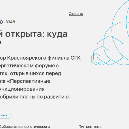
Скачать
тариев:
Просмотров:
3348
 открыта: куда
?
тор Красноярского филиала СГК
ергетическом форуме с
ях, открывшихся перед
тола «Перспективные
функционирования
добрили планы по развитию
Канск
 Сибирского энергетического
Тип контента