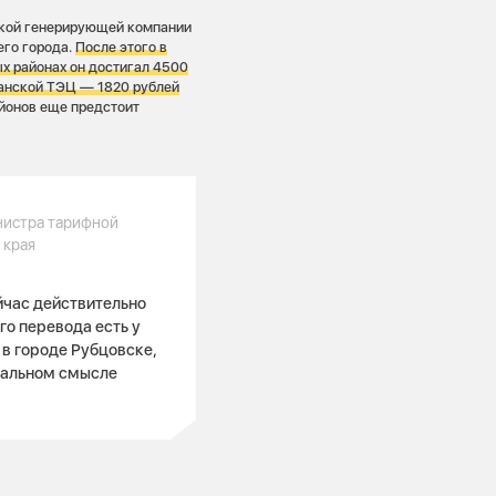
ской генерирующей компании
его города.
После этого в
ых районах он достигал 4500
 Канской ТЭЦ — 1820 рублей
йонов еще предстоит
нистра тарифной
 края
йчас действительно
о перевода есть у
в городе Рубцовске,
вальном смысле