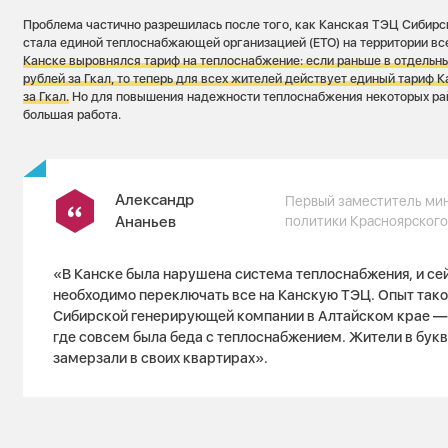
Проблема частично разрешилась после того, как Канская ТЭЦ Сибир
стала единой теплоснабжающей организацией (ЕТО) на территории вс
Канске выровнялся тариф на теплоснабжение: если раньше в отдельн
рублей за Гкал, то теперь для всех жителей действует единый тариф
за Гкал.
Но для повышения надежности теплоснабжения некоторых ра
большая работа.
Александр
Первый заместитель ми
Ананьев
политики Красноярского
«В Канске была нарушена система теплоснабжения, и се
необходимо переключать все на Канскую ТЭЦ. Опыт таког
Сибирской генерирующей компании в Алтайском крае — 
где совсем была беда с теплоснабжением. Жители в бук
замерзали в своих квартирах».