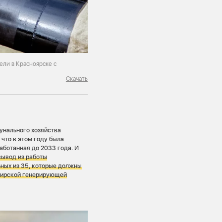
ели в Красноярске с
Скачать
унального хозяйства
 что в этом году была
аботанная до 2033 года. И
 вывод из работы
ных из 35, которые должны
ибирской генерирующей