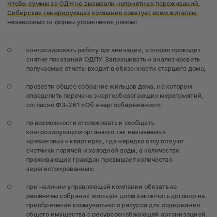
Чтобы суммы за ОДН не вызывали неприятных переживаний,
Сибирская генерирующая компания советует всем жителям,
независимо от формы управления домом:
контролировать работу организации, которая проводит
снятие показаний ОДПУ. Запрашивать и анализировать
получаемые отчеты входит в обязанности старшего дома;
провести общее собрание жильцов дома, на котором
определить перечень энергосберегающих мероприятий,
согласно ФЗ-261 «Об энергосбережении»;
по возможности отслеживать и сообщать
контролирующим органам о так называемых
«резиновых» квартирах, где нередко отсутствуют
счетчики горячей и холодной воды, а количество
проживающих граждан превышает количество
зарегистрированных;
при наличии управляющей компании обязать ее
решением собрания жильцов дома заключить договор на
приобретение коммунального ресурса для содержания
общего имущества с ресурсоснабжающей организацией.