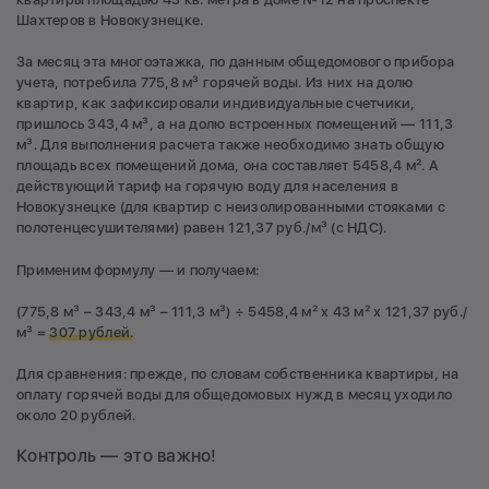
Шахтеров в Новокузнецке.
За месяц эта многоэтажка, по данным общедомового прибора
учета, потребила 775,8 м³ горячей воды. Из них на долю
квартир, как зафиксировали индивидуальные счетчики,
пришлось 343,4 м³, а на долю встроенных помещений — 111,3
м³. Для выполнения расчета также необходимо знать общую
площадь всех помещений дома, она составляет 5458,4 м². А
действующий тариф на горячую воду для населения в
Новокузнецке (для квартир с неизолированными стояками с
полотенцесушителями) равен 121,37 руб./м³ (с НДС).
Применим формулу — и получаем:
(775,8 м³ – 343,4 м³ – 111,3 м³) ÷ 5458,4 м² х 43 м² х 121,37 руб./
м³ =
307 рублей.
Для сравнения: прежде, по словам собственника квартиры, на
оплату горячей воды для общедомовых нужд в месяц уходило
около 20 рублей.
Контроль — это важно!