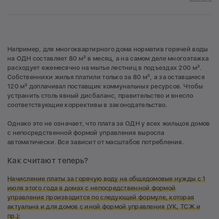
Например, для многоквартирного дома норматив горячей воды
на ОДН составляет 80 м³ в месяц, а на самом деле многоэтажка
расходует ежемесячно на мытье лестниц в подъездах 200 м³.
Собственники жилья платили только за 80 м³, а за оставшиеся
120 м³ доплачивал поставщик коммунальных ресурсов. Чтобы
устранить столь явный дисбаланс, правительство и внесло
соответствующие коррективы в законодательство.
Однако это не означает, что плата за ОДН у всех жильцов домов
с непосредственной формой управления выросла
автоматически. Все зависит от масштабов потребления.
Как считают теперь?
Начисление платы за горячую воду на общедомовые нужды с 1
июля этого года в домах с непосредственной формой
управления производится по следующей формуле, которая
актуальна и для домов с иной формой управления (УК, ТСЖ и
пр.):