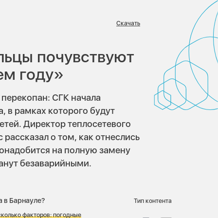
Скачать
:
льцы почувствуют
ем году»
 перекопан: СГК начала
, в рамках которого будут
етей. Директор теплосетевого
 рассказал о том, как отнеслись
понадобится на полную замену
танут безаварийными.
а в Барнауле?
Тип контента
сколько факторов: погодные