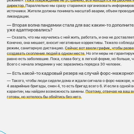
режиме».
Пока повреждение не устранено, все находятся на рабочих м
директор.
Параллельно мы сразу стараемся организовать информиров
источники. Жители должны понимать масштаб аварии, объем проводи
ликвидации.
— Вторая волна пандемии стала для вас каким-то дополнит
уже адаптировались?
— Сказать, что мы научились с ней жить, работать, и она не доставляе
Конечно, она мешает, вносит негативные коррективы. Тяжело соблюд
режим, санитарную дистанцию.
Сейчас вот ввели график, чтобы разве
создавать скопления людей в одном месте.
Но эти меры не гарантиру
равно есть заболевшие. Пока, слава богу, в легкой форме, но больше, 
Всего с начала эпидемии у нас заразились порядка 30 человек.
— Есть какой-то кадровый резерв на случай форс-мажорног
— Такого, чтобы люди сидели дома и ждали сигнала о форс-мажоре, н
4 аварийные бригады, смен 4, то есть бригад всего 6. И если в одной 
карантин, мы найдем возможность замены.
Поэтому, отвечая на ваш 
готовы, но хотелось бы обойтись без него.