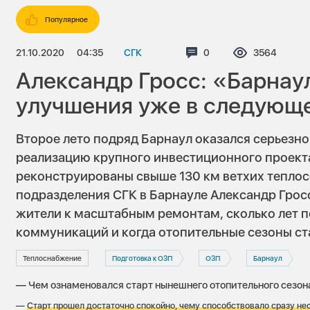
Популярное
21.10.2020
04:35
СГК
Комментариев:
0
Просмотров
3564
Александр Гросс: «Барнау
улучшения уже в следующ
Второе лето подряд Барнаул оказался серьезно
реализацию крупного инвестиционного проекта
реконструированы свыше 130 км ветхих теплос
подразделения СГК в Барнауле Александр Гросс
жители к масштабным ремонтам, сколько лет 
коммуникаций и когда отопительные сезоны с
Теплоснабжение
Подготовка к ОЗП
ОЗП
Барнаул
— Чем ознаменовался старт нынешнего отопительного сезон
—
Старт прошел достаточно спокойно, чему способствовало сразу не