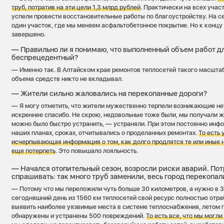
труб, потратив на эти цели 1,3 млрд рублей
. Практически на всех учас
успели провести восстановительные работы по благоустройству. На с
один участок, где мы меняем асфальтобетонное покрытие. Но к концу
завершено.
— Правильно ли я понимаю, что выполненный объем работ д
беспрецедентный?
— Именно так. В Алтайском крае ремонтов теплосетей такого масштаб
объема средств никто не вкладывал.
— Жители сильно жаловались на перекопанные дороги?
— Я могу отметить, что жители мужественно терпели возникающие неу
искреннее спасибо. Не скрою, недовольные тоже были, мы получали жа
можно было быстро устранить, — устраняли. При этом постоянно инф
наших планах, сроках, отчитывались о проделанных ремонтах.
То есть
исчерпывающая информация о том, как долго продлятся те или иные 
еще потерпеть
. Это повышало лояльность.
— Начался отопительный сезон, возросли риски аварий. По
спрашивать: так много труб заменили, весь город перекопал
— Потому что мы переложили чуть больше 30 километров, а нужно в 3
сегодняшний день из 1560 км теплосетей свой ресурс полностью отра
выявить наиболее уязвимые места в системе теплоснабжения, летом 
обнаружены и устранены 500 повреждений.
То есть все, что мы могли