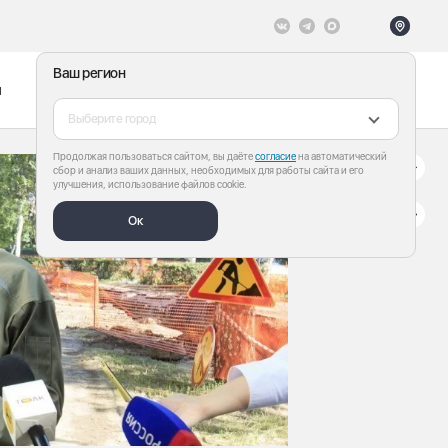
Ваш регион
ы
Меню
Все теги
Выберите город
Продолжая пользоваться сайтом, вы даёте
согласие
на автоматический
сбор и анализ ваших данных, необходимых для работы сайта и его
улучшения, использование файлов cookie.
Ок