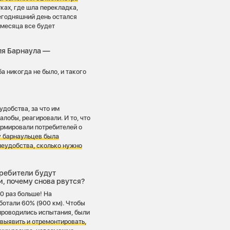
тках, где шла перекладка,
егодняшний день остался
 месяца все будет
ля Барнаула —
а никогда не было, и такого
добства, за что им
лобы, реагировали. И то, что
ормировали потребителей о
 у барнаульцев была
неудобства, сколько нужно
требители будут
и, почему снова рвутся?
0 раз больше! На
ботали 60% (900 км). Чтобы
проводились испытания, были
 выявить и отремонтировать,