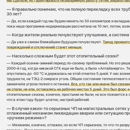
мы сделали, но гарантировать безаварийную работу сетей, выработав
— Я правильно понимаю, что на полную перекладку всех тру
30 лет?
— Да, если каждый год мы будем менять по 30 километров и вкладыва
пока наша программа модернизации рассчитана на 10 лет, потом, воз
— Когда жители реально почувствуют улучшения, а система
— Да уже в самом ближайшем будущем почувствуют.
Тренд проявитс
повреждений и отключений станет меньше.
— Насколько сложным будет этот отопительный сезон?
— Каждый осенне-зимний период по-своему проблемный. Но это реш
2000-й год, когда никакой СГК еще не было, а было «Алтайэнерго». 
опустилась до -50 °С и держалась на этой отметке 5 дней. У нас возн
трудности, на ТЭЦ-2 смерзся уголь. Общее состояние теплосетевого х
замаячила угроза полного останова.
Все, кто так или иначе был связа
не спали, не ели, оставались на рабочих местах 5 дней. Это был форс
отопительные сезоны, конечно, простыми не были, но все познается в 
что в этом году будет штатно, настрой рабочий.
— В случае каких-то серьезных ЧП на магистральных сетях у
отлаженный механизм ликвидации аварии или ситуацию пр
«ручном режиме»?
— Механизм, конечно, отлажен, но если ЧП серьезное, то что-то разр