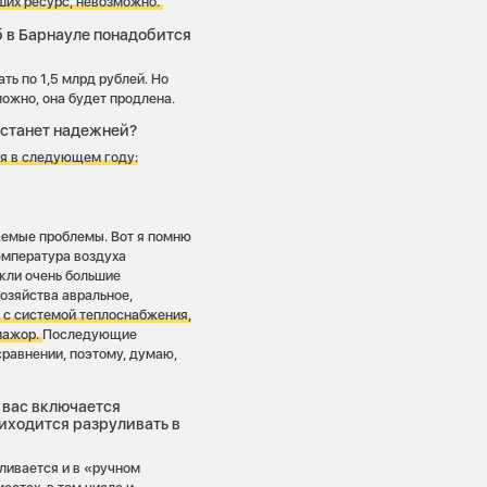
ших ресурс, невозможно.
б в Барнауле понадобится
ть по 1,5 млрд рублей. Но
можно, она будет продлена.
 станет надежней?
я в следующем году:
аемые проблемы. Вот я помню
Температура воздуха
икли очень большие
озяйства авральное,
н с системой теплоснабжения,
-мажор.
Последующие
сравнении, поэтому, думаю,
 вас включается
иходится разруливать в
уливается и в «ручном