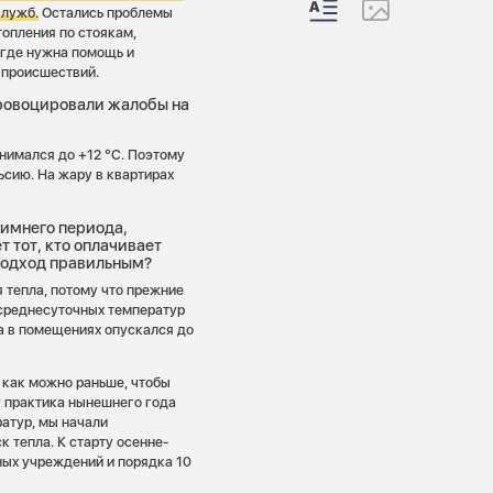
служб.
Остались проблемы
топления по стоякам,
где нужна помощь и
 происшествий.
провоцировали жалобы на
нимался до +12 °С. Поэтому
ьсию. На жару в квартирах
зимнего периода,
 тот, кто оплачивает
 подход правильным?
 тепла, потому что прежние
среднесуточных температур
а в помещениях опускался до
 как можно раньше, чтобы
у практика нынешнего года
ратур, мы начали
к тепла. К старту осенне-
ных учреждений и порядка 10