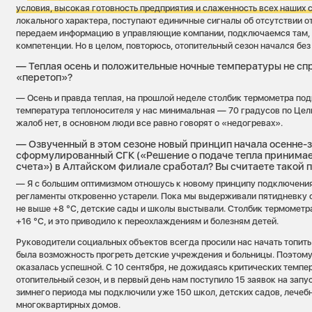
условия, высокая готовность предприятия и слаженность всех наших 
локального характера, поступают единичные сигналы об отсутствии о
передаем информацию в управляющие компании, подключаемся там, 
компетенции. Но в целом, повторюсь, отопительный сезон начался без
— Теплая осень и положительные ночные температуры не с
«перетоп»?
— Осень и правда теплая, на прошлой неделе столбик термометра под
температура теплоносителя у нас минимальная — 70 градусов по Цел
жалоб нет, в основном люди все равно говорят о «недогревах».
— Озвученный в этом сезоне новый принцип начала осенне-
сформулированный СГК («Решение о подаче тепла принимает
счета») в Алтайском филиале сработал? Вы считаете такой
— Я с большим оптимизмом отношусь к новому принципу подключения
регламенты откровенно устарели. Пока мы выдерживали пятидневку 
не выше +8 °С, детские сады и школы выстывали. Столбик термометр
+16 °С, и это приводило к переохлаждениям и болезням детей.
Руководители социальных объектов всегда просили нас начать топить
была возможность прогреть детские учреждения и больницы. Поэтом
оказалась успешной. С 10 сентября, не дожидаясь критических темпе
отопительный сезон, и в первый день нам поступило 15 заявок на запус
зимнего периода мы подключили уже 150 школ, детских садов, лечеб
многоквартирных домов.