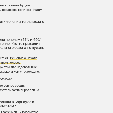
льного сезона будем
 пораньше. Если нет, будем
отключении тепла можно
но пополам (51% и 49%).
тепло. Кто-то приходит
ельного сезона не нужен.
миться.
Решение о начале
ством голосов
ри том, что недовольные
жарко, а кому-то холодно.
ртной?
что сейчас средняя
казатель зафиксировали на
рошли в Барнауле в
ультатом?
ы заменили 32 километра