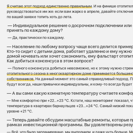
Я считаю этот подход единственно правильным
. И на финише отопите
руководствоваться им же: если вам жарко в апреле, давайте отключим
по вашей заявке топить хоть до лета.
— Индивидуальное решение о досрочном подключении или 
принять по каждому дому?
— Да, практически по каждому.
— Население по любому вопросу чаще всего делится пример
Кто-то сидит с детьми дома, работает удаленно и ему нужно 
домой ночевать или хочет сэкономить, ему фальстарт отопит
Как добиться консенсуса в этом вопросе?
— Полного консенсуса добиться невозможно, но к этому нужно стре
отопительного сезона в многоквартирном доме принимается большин
собственников.
На данный момент это самый справедливый подход. П
будут всегда, наши привычки индивидуальны, и кому-то всегда будет 
— А вы сами какую комнатную температуру считаете комфо
— Мне комфортно при +22...+23 °С. Кстати, наш мониторинг показал, 
температура в квартирах барнаульцев +23...+24 °С. Самый низкий по
уровне +21 °С.
— Теперь давайте обсудим масштабные ремонты, которые п
рамках инвестиционной программы. Вы удовлетворены рез
— Всё, что было запланировано, мы выполнили, и даже чуть больше.
М