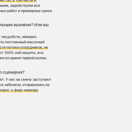
естах, в том числе и
ание, задействуем все
мых работ и примерные сроки
ельным вызовом? Или вы
т неудобств, неверно.
ать постоянный масочный
сти потоки сотрудников, не
ют 100%-ной защиты, все
чем во время первой волны.
о сценария?
ет. У нас на смену заступают
все заболели, отправились на
вопрос: к форс-мажору