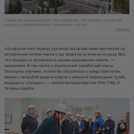
Сейчас на Новосибирской ТЭЦ-3 работает 540 человек. Коллектив
молодой, средний возраст персонала — 45 лет
Скачать
«За двухлетний период руководства профкомом претензий по
исполнению коллективного договора не возникло ни разу. Все,
что обещано и прописано в нашем социальном пакете, —
выполнено. В том числе и индексация заработной платы.
Пользуясь случаем, хотела бы обратиться к представителям
мэрии с просьбой решить вопрос о ремонте подъездных путей,
ведущих к станции», — отметила председатель ППО ТЭЦ-3
Татьяна Щерба.