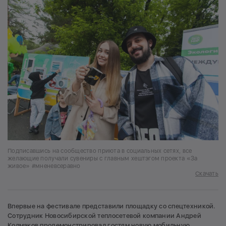
Подписавшись на сообщество приюта в социальных сетях, все
желающие получали сувениры с главным хештэгом проекта «За
живое» #мненевсеравно
Скачать
Впервые на фестивале представили площадку со спецтехникой.
Сотрудник Новосибирской теплосетевой компании Андрей
Колмаков продемонстрировал гостям новую мобильную