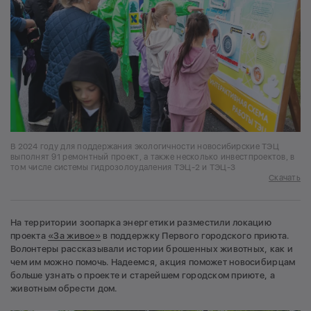
В 2024 году для поддержания экологичности новосибирские ТЭЦ
выполнят 91 ремонтный проект, а также несколько инвестпроектов, в
том числе системы гидрозолоудаления ТЭЦ-2 и ТЭЦ-3
Скачать
На территории зоопарка энергетики разместили локацию
проекта
«За живое»
в поддержку Первого городского приюта.
Волонтеры рассказывали истории брошенных животных, как и
чем им можно помочь. Надеемся, акция поможет новосибирцам
больше узнать о проекте и старейшем городском приюте, а
животным обрести дом.