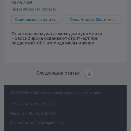
06.08.2026
Новосибирская область
Социальная политика
Фонд Андрея Мельниченко
От эскиза до мурала: молодые художники
Новосибирска осваивают стрит-арт при
поддержке СГК и Фонда Мельниченко
Следующая статья
2026 ООО «Сибирская генерирующая компания»
Тел.:
+7 495 258-83-00
Факс.:
+7 495 363-27-81
Эл. почта.:
office@sibgenco.ru