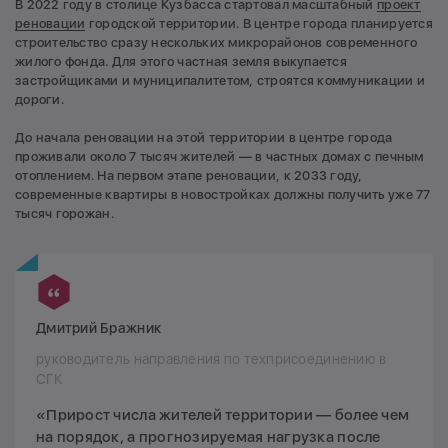
В 2022 году в столице Кузбасса стартовал масштабный
проект
реновации
городской территории. В центре города планируется
строительство сразу нескольких микрорайонов современного
жилого фонда. Для этого частная земля выкупается
застройщиками и муниципалитетом, строятся коммуникации и
дороги.
До начала реновации на этой территории в центре города
проживали около 7 тысяч жителей — в частных домах с печным
отоплением. На первом этапе реновации, к 2033 году,
современные квартиры в новостройках должны получить уже 77
тысяч горожан.
Дмитрий Бражник
руководитель направления по техприсоединению в
СГК
«Прирост числа жителей территории — более чем
на порядок, а прогнозируемая нагрузка после