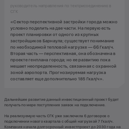
руководитель направления по техприсоединению в
СГК
«Сектор перспективной застройки города можно
условно поделить на две части. На первую есть
проект планировки от одного из крупных
застройщиков Барнаула; существует понимание
по необходимой тепловой нагрузке — 66 Гкал/ч.
Вторая часть — перспективная, она обозначена в
проекте генплана города; но ее развитию пока
мешает неопределенность, связанная с охранной
зоной аэропорта. Прогнозируемая нагрузка
составляет еще дополнительно 185 Гкал/ч».
Дальнейшее развитие данный инвестиционный проект будет
получать по мере поступления заявок на подключение.
На реализуемую часть СГК уже заключила 6 договоров о
подключении нового квартала с общей нагрузкой 7 Гкал/ч.
Компания начала долгосрочный инвестпроект до 2030 года на