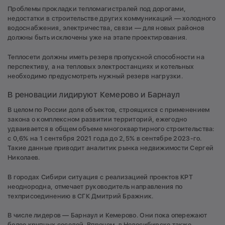
Проблемы прокладки тепломагистралей под дорогами,
недостатки в строительстве других коммуникаций — холодного
водоснабжения, электричества, связи — для новых районов
должны быть исключены уже на этапе проектирования.
Теплосети должны иметь резерв пропускной способности на
перспективу, а на тепловых электростанциях и котельных
необходимо предусмотреть нужный резерв нагрузки.
В реновации лидируют Кемерово и Барнаул
В целом по России доля объектов, строящихся с применением
закона о комплексном развитии территорий, ежегодно
удваивается в общем объеме многоквартирного строительства:
с 0,6% на 1 сентября 2021 года до 2,5% в сентябре 2023-го.
Такие данные приводит аналитик рынка недвижимости Сергей
Николаев.
В городах Сибири ситуация с реализацией проектов КРТ
неоднородна, отмечает руководитель направления по
техприсоединению в СГК Дмитрий Бражник.
В числе лидеров — Барнаул и Кемерово. Они пока опережают
более крупных соседей. Впрочем, в Новосибирске также