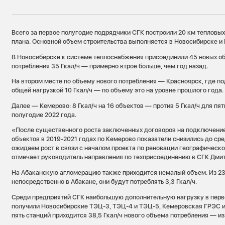
Всего за первое полугодие подрядчики СГК построили 20 км тепловых 
плана. Основной объем строительства выполняется в Новосибирске и
В Новосибирске к системе теплоснабжения присоединили 45 новых о
потребления 35 Гкал/ч — примерно втрое больше, чем год назад.
На втором месте по объему нового потребления — Красноярск, где п
общей нагрузкой 10 Гкал/ч — по объему это на уровне прошлого года.
Далее — Кемерово: 8 Гкал/ч на 16 объектов — против 5 Гкал/ч для пят
полугодие 2022 года.
«После существенного роста заключенных договоров на подключени
объектов в 2019-2021 годах по Кемерово показатели снизились до ср
ожидаем рост в связи с началом проекта по реновации географическо
отмечает руководитель направления по техприсоединению в СГК Дми
На Абаканскую агломерацию также приходится немалый объем. Из 23
непосредственно в Абакане, они будут потреблять 3,3 Гкал/ч.
Среди предприятий СГК наибольшую дополнительную нагрузку в перв
получили Новосибирские ТЭЦ-3, ТЭЦ-4 и ТЭЦ-5, Кемеровская ГРЭС и
пять станций приходится 38,5 Гкал/ч нового объема потребления — из