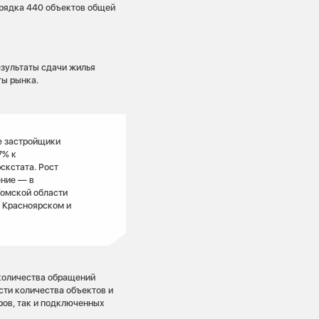
орядка 440 объектов общей
езультаты сдачи жилья
ты рынка.
е застройщики
7% к
скстата. Рост
ение — в
Томской области
в Красноярском и
количества обращений
сти количества объектов и
ров, так и подключенных