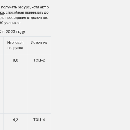
получать ресурс, хотя акт о
ика
, способная принимать до
для проведения отделочных
89 учеников.
 в 2023 году
Итоговая
Источник
нагрузка
х
8,6
ТЭЦ-2
4,2
ТЭЦ-4