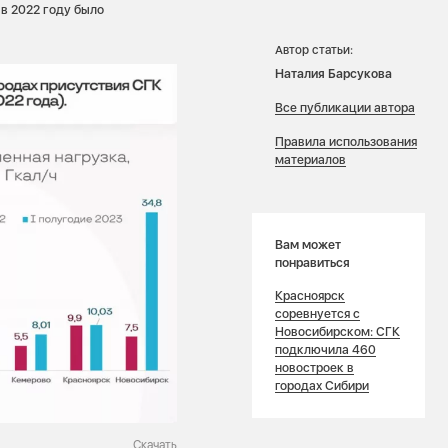
 в 2022 году было
Автор статьи:
Наталия Барсукова
Все публикации автора
Правила использования
материалов
Вам может
понравиться
Красноярск
соревнуется с
Новосибирском: СГК
подключила 460
новостроек в
городах Сибири
Скачать