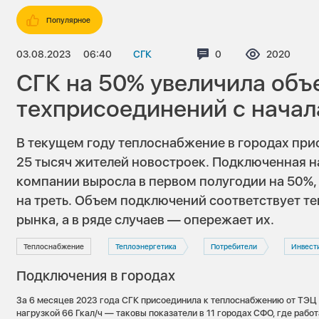
Популярное
03.08.2023
06:40
СГК
Комментариев:
0
Просмотро
2020
СГК на 50% увеличила об
техприсоединений с начал
В текущем году теплоснабжение в городах при
25 тысяч жителей новостроек. Подключенная н
компании выросла в первом полугодии на 50%,
на треть. Объем подключений соответствует т
рынка, а в ряде случаев — опережает их.
Теплоснабжение
Теплоэнергетика
Потребители
Инвест
Подключения в городах
За 6 месяцев 2023 года СГК присоединила к теплоснабжению от ТЭЦ
нагрузкой 66 Гкал/ч — таковы показатели в 11 городах СФО, где рабо