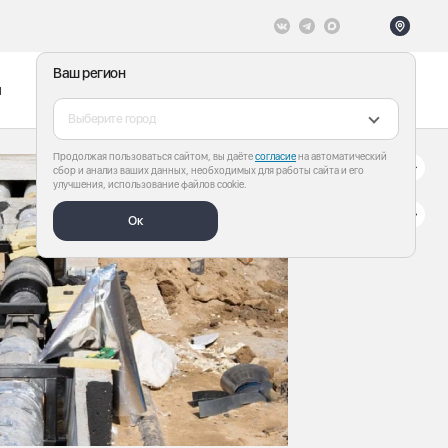
Ваш регион
ы
Меню
Все теги
Выберите город
Продолжая пользоваться сайтом, вы даёте
согласие
на автоматический
сбор и анализ ваших данных, необходимых для работы сайта и его
улучшения, использование файлов cookie.
Ок