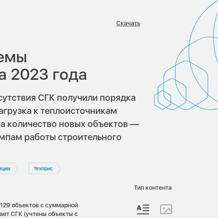
Скачать
в:
ъемы
а 2023 года
сутствия СГК получили порядка
агрузка к теплоисточникам
 а количество новых объектов —
емпам работы строительного
иции
Техприс
Тип контента
 129 объектов с суммарной
тает СГК (учтены объекты с