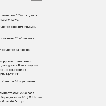
сетей, это 40% от годового
 Красноярске.
бъектов с общим объемом
одключены 20 объектов с
и объектов за первое
е крупных социальных
еднегодовых. В то же время
го центра города», —
трий Бражник.
 объектов 18 подключено
ом полугодии 2023 года
 Барнаульская ТЭЦ-3. На эти
 общих 66 Гкал/ч.