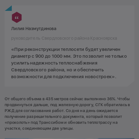
Лилия Назмутдинова
руководитель Свердловского района Красноярска
«При реконструкции теплосети будет увеличен
диаметр с 900 до 1000 мм. Это позволит не только
усилить надежность теплоснабжения
Свердловского района, но и обеспечить
возможности для подключения новостроек».
От общего объема в 435 метров сейчас выполнено 36%. Чтобы
продвинуться дальше, под железную дорогу, СГК обратилась в
РЖД для согласования работ. Со дня на день ожидается
получение разрешительного документа, который позволит
«проколоть» под Транссибом и обновить теплотрассу на
участке, соединяющем две улицы.