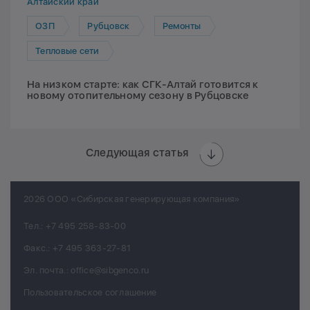
Алтайский край
ОЗП
Рубцовск
Ремонты
Тепловые сети
На низком старте: как СГК-Алтай готовится к
новому отопительному сезону в Рубцовске
Следующая статья
2026 ООО «Сибирская генерирующая компания»
Тел.:
+7 495 258-83-00
Факс.:
+7 495 363-27-81
Эл. почта.:
office@sibgenco.ru
Пользовательское соглашение