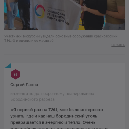
Участники экскурсии увидели основные сооружения Красноярский
ТЭЦ-3 и оценили ее масштаб
Скачать
Сергей Лаппо
инженер по долгосрочному планированию
Бородинского разреза
«Я первый раз на ТЭЦ, мне было интересно
узнать, где и как наш бородинский уголь
превращается в энергию и тепло. Очень
масштабная станция, она оснащена сложным