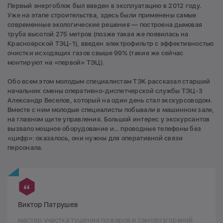
Первый энергоблок был введен в эксплуатацию в 2012 году.
Уже на этапе строительства, здесь были применены самые
современные экологические решения — построена дымовая
труба высотой 275 метров (позже такая же появилась на
Красноярской ТЭЦ-1), введен электрофильтр с эффективностью
очистки исходящих газов свыше 99% (такие же сейчас
монтируют на «первой» ТЭЦ).
Обо всем этом молодым специалистам ТЭК рассказал старший
начальник смены оперативно-диспетчерской службы ТЭЦ-3
Александр Веселов, который на один день стал экскурсоводом.
Вместе с ним молодые специалисты побывали в машинном зале,
на главном щите управления. Большой интерес у экскурсантов
вызвало мощное оборудование и… проводные телефоны без
«цифр»: оказалось, они нужны для оперативной связи
персонала.
Виктор Патрушев
мастер участка тушения пожаров и самовозгораний