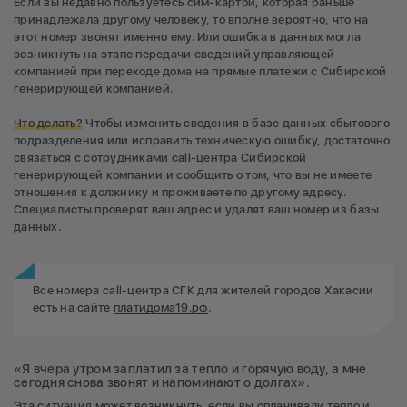
Если вы недавно пользуетесь сим-картой, которая раньше
принадлежала другому человеку, то вполне вероятно, что на
этот номер звонят именно ему. Или ошибка в данных могла
возникнуть на этапе передачи сведений управляющей
компанией при переходе дома на прямые платежи с Сибирской
генерирующей компанией.
Что делать?
Чтобы изменить сведения в базе данных сбытового
подразделения или исправить техническую ошибку, достаточно
связаться с сотрудниками call-центра Сибирской
генерирующей компании и сообщить о том, что вы не имеете
отношения к должнику и проживаете по другому адресу.
Специалисты проверят ваш адрес и удалят ваш номер из базы
данных.
Все номера call-центра СГК для жителей городов Хакасии
есть на сайте
платидома19.рф
.
«Я вчера утром заплатил за тепло и горячую воду, а мне
сегодня снова звонят и напоминают о долгах».
Эта ситуация может возникнуть, если вы оплачивали тепло и