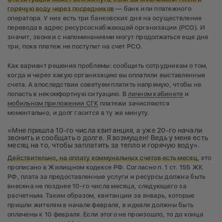
горячую воду через посредников
— банк или платежного
оператора. У них есть три банковских дня на осуществление
перевода в адрес ресурсоснабжающей организации (РСО). И
значит, звонки с напоминаниями могут продолжаться еще дня
три, пока платеж не поступит на счет РСО.
Как вариант решения проблемы: сообщить сотрудникам о том,
когда и через какую организацию вы оплатили выставленные
счета. А впоследствии советуем платить напрямую, чтобы не
попасть в некомфортную ситуацию. В
личном кабинете
и
мобильном приложении СГК
платежи зачисляются
моментально, и долг гасится в ту же минуту.
«Мне пришла 10-го числа квитанция, а уже 20-го начали
звонить и сообщать о долге. Я возмущен! Ведь у меня есть
месяц на то, чтобы заплатить за тепло и горячую воду».
Действительно, на оплату коммунальных счетов есть месяц,
это
прописано в Жилищном кодексе РФ. Согласно п. 1 ст. 155 ЖК
РФ, плата за предоставленные услуги и ресурсы должна быть
внесена не позднее 10-го числа месяца, следующего за
расчетным. Таким образом, квитанции за январь, которые
пришли жителям в начале февраля, в идеале должны быть
оплачены к 10 февраля. Если этого не произошло, то до конца