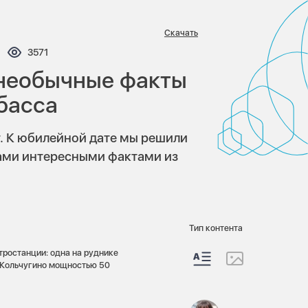
Скачать
ентариев:
Просмотров:
3571
: необычные факты
басса
т. К юбилейной дате мы решили
вами интересными фактами из
Тип контента
тростанции: одна на руднике
 Кольчугино мощностью 50