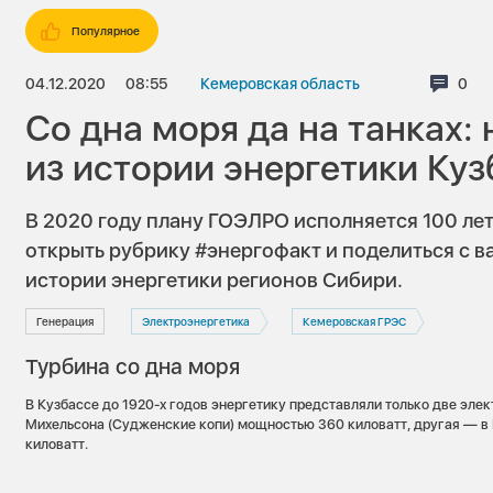
Популярное
04.12.2020
08:55
Кемеровская область
Комм
0
Со дна моря да на танках
из истории энергетики Куз
В 2020 году плану ГОЭЛРО исполняется 100 ле
открыть рубрику #энергофакт и поделиться с 
истории энергетики регионов Сибири.
Генерация
Электроэнергетика
Кемеровская ГРЭС
Турбина со дна моря
В Кузбассе до 1920-х годов энергетику представляли только две элек
Михельсона (Судженские копи) мощностью 360 киловатт, другая — в
киловатт.