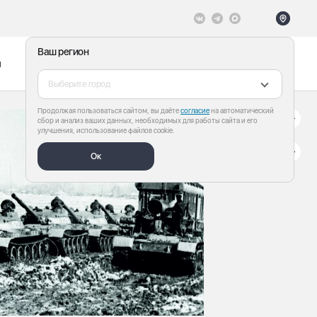
Ваш регион
ы
Меню
Все теги
Выберите город
Продолжая пользоваться сайтом, вы даёте
согласие
на автоматический
сбор и анализ ваших данных, необходимых для работы сайта и его
улучшения, использование файлов cookie.
Ок