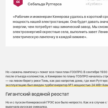
Себальда Рутгерса
«Кузбасс»
«Рабочим и инженерам Кемерова удалось в короткий ср
мощность нашей электростанции. Она будет давать знач
энергии, чем потребует наш химический завод. Мы смож
электроэнергией окрестные села, выполнить завет Лени
электрическую лампочку в каждой хижине».
Но «зажечь лампочку» помог все-таки план ГОЭЛРО. В сентябре 1930 
после отъезда колонистов, в Кемерове по плану ГОЭЛРО началось ст
— на левом берегу реки Томь, как раз напротив дома, где жил Рутгерс
эксплуатацию был введен турбогенератор №1 мощностью 24 МВт Ке
Гигантский водяной реостат
Но и с пуском Кемеровской ГРЭС все было непросто. Как и в случае с 
выручала русская смекалка.