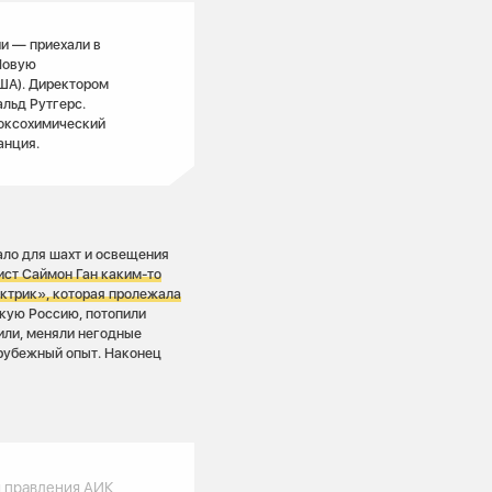
и — приехали в
Новую
ША). Директором
льд Рутгерс.
коксохимический
анция.
тало для шахт и освещения
ист Саймон Ган каким-то
ктрик», которая пролежала
скую Россию, потопили
тили, меняли негодные
арубежный опыт. Наконец
 правления АИК