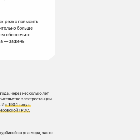
ок резко повысить
ительно больше
ем обеспечить
на — зажечь
года, через несколько лет
роительство электростанции
. И
в 1934 году в
меровской ГРЭС.
турбиной со дна моря, часто