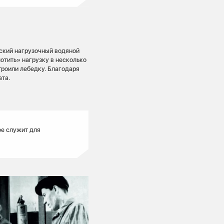
ский нагрузочный водяной
отить» нагрузку в несколько
троили лебедку. Благодаря
ата.
ое служит для