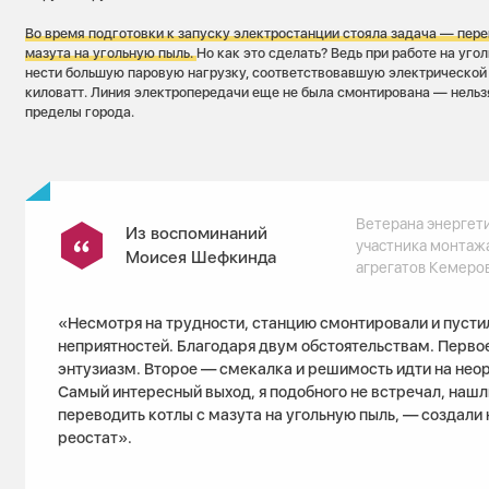
Во время подготовки к запуску электростанции стояла задача — пер
мазута на угольную пыль.
Но как это сделать? Ведь при работе на уго
нести большую паровую нагрузку, соответствовавшую электрической 
киловатт. Линия электропередачи еще не была смонтирована — нельз
пределы города.
Ветерана энергети
Из воспоминаний
участника монтажа
Моисея Шефкинда
агрегатов Кемеро
«Несмотря на трудности, станцию смонтировали и пусти
неприятностей. Благодаря двум обстоятельствам. Перв
энтузиазм. Второе — смекалка и решимость идти на не
Самый интересный выход, я подобного не встречал, нашли
переводить котлы с мазута на угольную пыль, — создали
реостат».