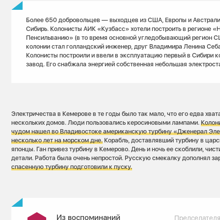
Более 650 добровольцев — выходцев из США, Европы и Австрали
Сибирь. Колонисты АИК «Кузбасс» хотели построить в регионе «
Пенсильванию» (в то время основной угледобывающий регион С
колонии стал голландский инженер, друг Владимира Ленина Себа
Колонисты построили и ввели в эксплуатацию первый в Сибири 
завод. Его снабжала энергией собственная небольшая электрост
Электричества в Кемерове в те годы было так мало, что его едва хва
нескольких домов. Люди пользовались керосиновыми лампами.
Колон
чудом нашел во Владивостоке американскую турбину «Дженерал Эле
несколько лет на морском дне.
Корабль, доставлявший турбину в цар
японцы. Ган привез турбину в Кемерово. День и ночь ее скоблили, чис
детали. Работа была очень непростой. Русскую смекалку дополнял з
спасенную турбину подготовили к пуску.
Из воспоминаний
Председателя