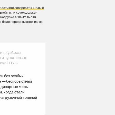
евести котлоагрегаты ГРЭС с
льной пыли котел должен
нагрузке в 10–12 тысяч
я было передать энергию за
ки Кузбасса,
 и пуска первых
вской ГРЭС
ли без особых
ое — бескорыстный
ординарные меры.
, когда стали
 нагрузочный водяной