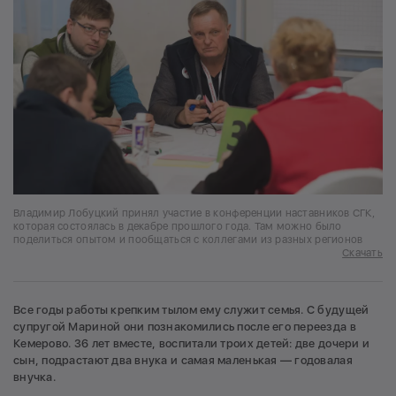
Владимир Лобуцкий принял участие в конференции наставников СГК,
которая состоялась в декабре прошлого года. Там можно было
поделиться опытом и пообщаться с коллегами из разных регионов
Скачать
Все годы работы крепким тылом ему служит семья. С будущей
супругой Мариной они познакомились после его переезда в
Кемерово. 36 лет вместе, воспитали троих детей: две дочери и
сын, подрастают два внука и самая маленькая — годовалая
внучка.