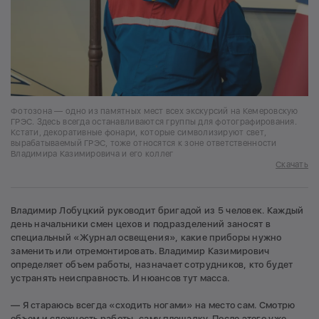
Фотозона — одно из памятных мест всех экскурсий на Кемеровскую
ГРЭС. Здесь всегда останавливаются группы для фотографирования.
Кстати, декоративные фонари, которые символизируют свет,
вырабатываемый ГРЭС, тоже относятся к зоне ответственности
Владимира Казимировича и его коллег
Скачать
Владимир Лобуцкий руководит бригадой из 5 человек. Каждый
день начальники смен цехов и подразделений заносят в
специальный «Журнал освещения», какие приборы нужно
заменить или отремонтировать. Владимир Казимирович
определяет объем работы, назначает сотрудников, кто будет
устранять неисправность. И нюансов тут масса.
— Я стараюсь всегда «сходить ногами» на место сам. Смотрю
объем и сложность работы, саму площадку. После этого уже