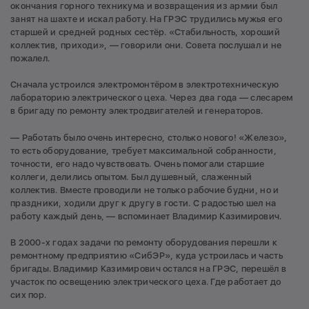
окончания горного техникума и возвращения из армии был
занят на шахте и искал работу. На ГРЭС трудились мужья его
старшей и средней родных сестёр. «Стабильность, хороший
коллектив, приходи», — говорили они. Совета послушал и не
пожалел.
Сначала устроился электромонтёром в электротехническую
лабораторию электрического цеха. Через два года — слесарем
в бригаду по ремонту электродвигателей и генераторов.
— Работать было очень интересно, столько нового! «Железо»,
то есть оборудование, требует максимальной собранности,
точности, его надо чувствовать. Очень помогали старшие
коллеги, делились опытом. Был душевный, слаженный
коллектив. Вместе проводили не только рабочие будни, но и
праздники, ходили друг к другу в гости. С радостью шел на
работу каждый день, — вспоминает Владимир Казимирович.
В 2000-х годах задачи по ремонту оборудования перешли к
ремонтному предприятию «СибЭР», куда устроилась и часть
бригады. Владимир Казимирович остался на ГРЭС, перешёл в
участок по освещению электрического цеха. Где работает до
сих пор.