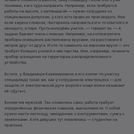
понимаю, кого туда направить. Например, если требуются
работы на высоте, с автовышкой — нужен сотрудник со
специальным допуском, у кого есть право их производить. Или
если задача сложная, постараюсь направить кого-то опытного и
молодого, в паре. Пусть молодёжь учится, — говорит он. — А
задачи бывают очень сложные. Например, на котлоагрегате
приборы освещения расположены ярусами, на расстоянии 6
метров друг от друга. И что-то заменить на верхнем ярусе — это
требует больших усилий и мастерства. Или, например, починить
прибор освещения на территории распределительного
устройства.
Кстати, у Владимира Казимировича и его коллег по участку
спецодежда такая же, как у сотрудников электроцеха — для
защиты от электрической дуги (коротко энергетики называют
её «Дуга»).
Коллектив мужской. Так сложилось само: работа требует
определённых физических навыков, выносливости. С собой
нужно нести лестницу, чемоданчик с инструментами, сумку с
лампочками. Хотя девушки тут появлялись — студентки на
практике.