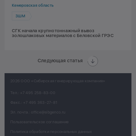
Кемеровская область
ЗШМ
СГК начала крупнотоннажный вывоз
золошлаковых материалов с Беловской ГРЭС
Следующая статья
2026 ООО «Сибирская генерирующая компания»
Тел.:
+7 495 258-83-00
Факс.:
+7 495 363-27-81
Эл. почта.:
office@sibgenco.ru
Пользовательское соглашение
Политика обработки персональных данных