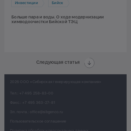
Инвестиции
Бийск
Больше пара и воды. О ходе модернизации
химводоочистки Бийской ТЭЦ
Следующая статья
2026 ООО «Сибирская генерирующая компания»
Тел.:
+7 495 258-83-00
Факс.:
+7 495 363-27-81
Эл. почта.:
office@sibgenco.ru
Пользовательское соглашение
Политика обработки персональных данных