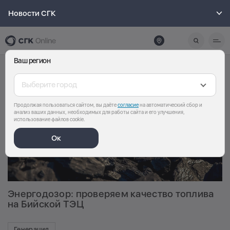
Новости СГК
Ваш регион
Выберите город
Продолжая пользоваться сайтом, вы даёте
согласие
на автоматический сбор и
анализ ваших данных, необходимых для работы сайта и его улучшения,
использование файлов cookie.
Ок
Энергодозор: проверяем качество топлива
на Бийской ТЭЦ
Генерация