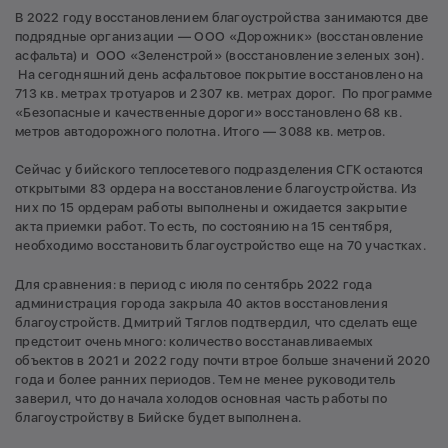
В 2022 году восстановлением благоустройства занимаются две
подрядные организации — ООО «Дорожник» (восстановление
асфальта) и ООО «Зеленстрой» (восстановление зеленых зон).
На сегодняшний день асфальтовое покрытие восстановлено на
713 кв. метрах тротуаров и 2307 кв. метрах дорог. По программе
«Безопасные и качественные дороги» восстановлено 68 кв.
метров автодорожного полотна. Итого — 3088 кв. метров.
Сейчас у бийского теплосетевого подразделения СГК остаются
открытыми 83 ордера на восстановление благоустройства. Из
них по 15 ордерам работы выполнены и ожидается закрытие
акта приемки работ. То есть, по состоянию на 15 сентября,
необходимо восстановить благоустройство еще на 70 участках.
Для сравнения: в период с июля по сентябрь 2022 года
администрация города закрыла 40 актов восстановления
благоустройств. Дмитрий Тяглов подтвердил, что сделать еще
предстоит очень много: количество восстанавливаемых
объектов в 2021 и 2022 году почти втрое больше значений 2020
года и более ранних периодов. Тем не менее руководитель
заверил, что до начала холодов основная часть работы по
благоустройству в Бийске будет выполнена.