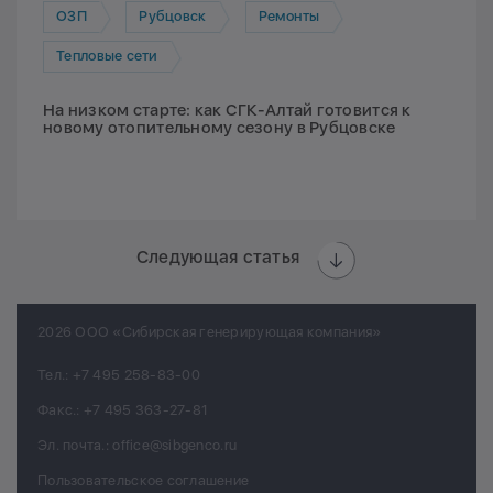
ОЗП
Рубцовск
Ремонты
Тепловые сети
На низком старте: как СГК-Алтай готовится к
новому отопительному сезону в Рубцовске
Следующая статья
2026 ООО «Сибирская генерирующая компания»
Тел.:
+7 495 258-83-00
Факс.:
+7 495 363-27-81
Эл. почта.:
office@sibgenco.ru
Пользовательское соглашение