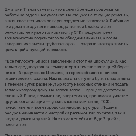
Дмитрий Тяглов отметил, что в сентябре еще продолжатся
работы на отдельных участках. Но это уже не текущие ремонты,
а плановое техническое перевооружение теплосетей. Бийчанам,
чьи дома находятся в непосредственной близости зон
ремонтов, не нужно волноваться: у СГК предусмотрена
возможностью подать тепло по обводным линиям, а после
завершения замены трубопроводов — оперативно подключить
дома к действующей теплосети.
«Все теплосети Бийска заполнены и стоят на циркуляции. Как
только среднесуточная температура в течение пяти дней будет
ниже +8 градусов по Цельсию, в городе объявят о начале
отопительного сезона. Нам после этого нужно будет оперативно
в течение суток развернуть работу насосных станций и подать
тепло к каждому дому. Но запуск тепла — процесс достаточно
сложный. В нем, помимо нас, энергетиков, принимают участие
другие организации — управляющие компании, ТСЖ,
представители всей городской инфраструктуры. ;Подача
ресурса начинается с настройки режимов как по сетям, так и
внутри домов и зданий. На это может уйти от 5 до 7 дней», —
пояснил он.