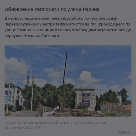
Обновление теплосети по улице Разина
В первую неделю июля начались работы по техническому
перевооружению участка тепломагистрали №1, проходящего по
улице Разина в границах от переулка Владимира Мартьянова до
переулка Николая Липового.
На улице Разина начались работы по перекладке участка
тепломагистрали №1
Скачать