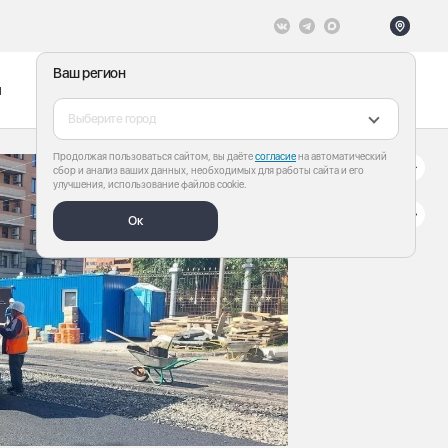
Ваш регион
ы
Меню
Все теги
Выберите город
Продолжая пользоваться сайтом, вы даёте
согласие
на автоматический
сбор и анализ ваших данных, необходимых для работы сайта и его
улучшения, использование файлов cookie.
Ок