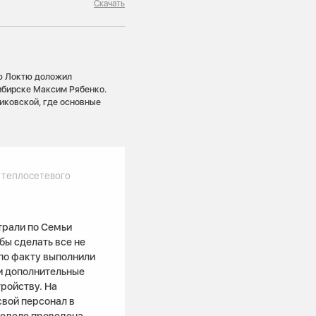
Скачать
ию Локтю доложил
ибирске Максим Рябенко.
иковской, где основные
 теплосетевого
трали по Семьи
бы сделать все не
 по факту выполнили
и дополнительные
ройству. На
вой персонал в
неделе проведена