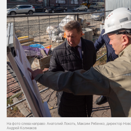
На фото слева направо: Анатолий Локоть, Максим Рябенко, директор Но
Андрей Колмаков