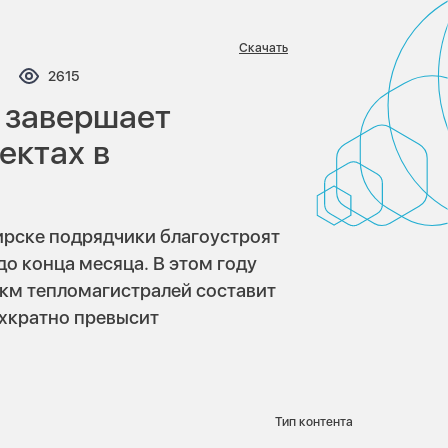
Скачать
ментариев:
Просмотров:
2615
 завершает
ектах в
бирске подрядчики благоустроят
до конца месяца. В этом году
 км тепломагистралей составит
ехкратно превысит
Тип контента