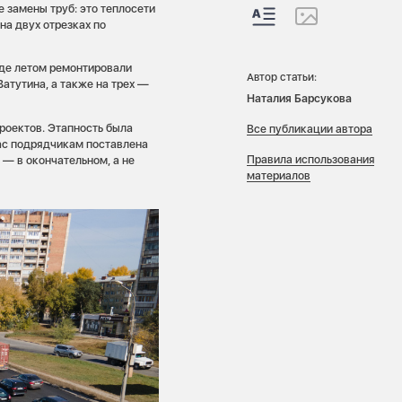
 замены труб: это теплосети
на двух отрезках по
где летом ремонтировали
Автор статьи:
атутина, а также на трех —
Наталия Барсукова
роектов. Этапность была
Все публикации автора
ас подрядчикам поставлена
Правила использования
 — в окончательном, а не
материалов