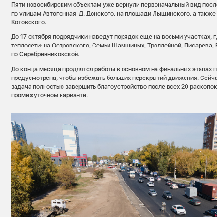
Пяти новосибирским объектам уже вернули первоначальный вид после
по улицам Автогенная, Д. Донского, на площади Лыщинского, а также 
Котовского.
До 17 октября подрядчики наведут порядок еще на восьми участках, 
теплосети: на Островского, Семьи Шамшиных, Троллейной, Писарева, В
по Серебренниковской.
До конца месяца продлятся работы в основном на финальных этапах п
предусмотрена, чтобы избежать больших перекрытий движения. Сейч
задача полностью завершить благоустройство после всех 20 раскопок
промежуточном варианте.