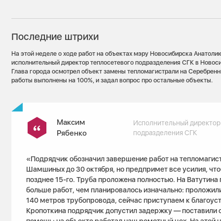
Последние штрихи
На этой неделе о ходе работ на объектах мэру Новосибирска Анатол
исполнительный директор теплосетевого подразделения СГК в Новос
Глава города осмотрел объект замены тепломагистрали на Серебренн
работы выполнены на 100%, и задал вопрос про остальные объекты.
Максим
Исполнительный директор
Рябенко
подразделения СГК
«Подрядчик обозначил завершение работ на тепломагис
Шамшиных до 30 октября, но предпримет все усилия, что
позднее 15-го. Труба проложена полностью. На Ватутина
больше работ, чем планировалось изначально: проложил
140 метров трубопровода, сейчас приступаем к благоуст
Кропоткина подрядчик допустил задержку — поставили с
помощь: на объекте работал наш ремотный цех. На этой 