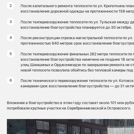
После капитального ремонта теплосети по ул. Кропоткина пла
восстановления дорожной одежды на протяженности 158 метр
После техперевооружения теплосети по ул. Тульская между 
восстановление благоустройства планируется до 30 октября.
После реконструкции отрезка магистральной теплосети по ул. 
протяженностью 640 метров срок восстановления благоустрой
После техперевооружения финальных 282 метра теплосети п
восстановление благоустройства намечено не позднее 18 октяб
улиц Шамшиных и Орджоникидзе по завершении ремонта не ст
новой теплосети позволила обойтись без тепловой камеры под
После технического перевооружения теплосети по ул. Котовс
камерами срок восстановления благоустройства — до 31 октя
Вложения в благоустройство в этом году составят около 101 млн руб
потребовали крупные участки на Серебренниковской и Островского.