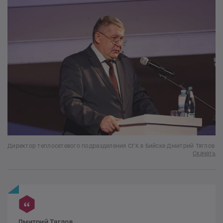
Директор теплосетевого подразделения СГК в Бийске Дмитрий Тяглов
Скачать
Дмитрий Тяглов