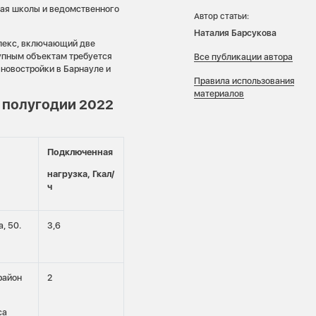
тая школы и ведомственного
Автор статьи:
Наталия Барсукова
лекс, включающий две
упным объектам требуется
Все публикации автора
 новостройки в Барнауле и
Правила использования
материалов
 полугодии 2022
Подключенная
нагрузка, Гкал/
ч
, 50.
3,6
район
2
са