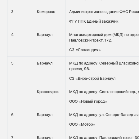
3
Кемерово
Административное здание ФНС Росс
ФГУ ППК Единый заказчик
4
Барнаул
Многоквартирный дом (МКД) по адре
Павловский тракт, 172.
СЗ «Лапландия»
5
Барнаул
МКД по адресу: Северный Власихинс
проезд, 98.
СЗ «Вира-строй Барнаул
Красноярск
МКД по адресу: Светлогорский пер., 
ООО «Новый город»
6
Барнаул
МКД по адресу: ул. Северо-Западная,
ООО «Мотор»
7
Барнаул
МКД по адресу: Павловский тракт, 30