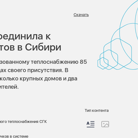
Скачать
в:
оединила к
тов в Сибири
лизованному теплоснабжению 85
дах своего присутствия. В
колько крупных домов и два
ителей.
Тип контента
ного теплоснабжения СГК
ичков в системе