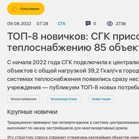
Популярное
09.08.2022
07:28
СГК
Комментариев:
0
Просмотро
2736
ТОП-8 новичков: СГК прис
теплоснабжению 85 объек
С начала 2022 года СГК подключила к центра
объектов с общей нагрузкой 39,2 Гкал/ч в горо
системах теплоснабжения появились сразу нес
учреждения — публикуем ТОП-8 новых потреб
Теплоснабжение
Теплоэнергетика
Инвестиции
Крупные новички
Традиционно примерно три четверти врезок в систему централизован
выполняет по заказу застройщиков для многоквартирных домов.
Эту структуру спроса отражает и перечень крупнейших объектов-нов