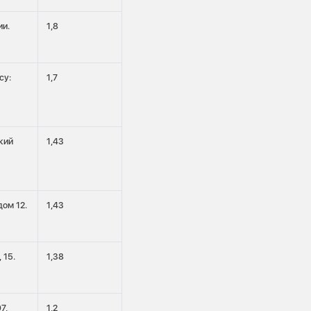
ии.
1,8
су:
1,7
кий
1,43
дом 12.
1,43
 15.
1,38
7,
1,2