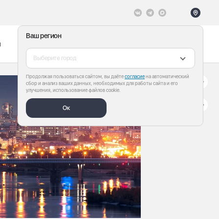
Ваш регион
ы
Меню
Все теги
Выберите город
Продолжая пользоваться сайтом, вы даёте
согласие
на автоматический
сбор и анализ ваших данных, необходимых для работы сайта и его
улучшения, использование файлов cookie.
Ок