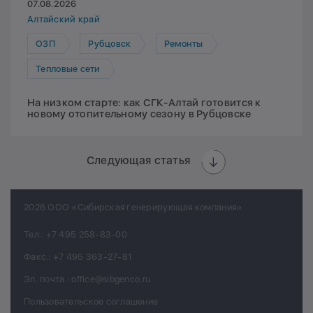
07.08.2026
Алтайский край
ОЗП
Рубцовск
Ремонты
Тепловые сети
На низком старте: как СГК-Алтай готовится к
новому отопительному сезону в Рубцовске
Следующая статья
2026 ООО «Сибирская генерирующая компания»
Тел.:
+7 495 258-83-00
Факс.:
+7 495 363-27-81
Эл. почта.:
office@sibgenco.ru
Пользовательское соглашение