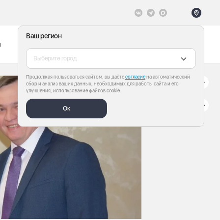
Ваш регион
ы
Меню
Все теги
Выберите город
Продолжая пользоваться сайтом, вы даёте
согласие
на автоматический
сбор и анализ ваших данных, необходимых для работы сайта и его
улучшения, использование файлов cookie.
Ок