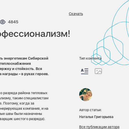
Скачать
нтариев:
Просмотров:
4845
рофессионализм!
ть энергетикам Сибирской
Тип контента
 теплоснабжения
ржку и стойкость. Вся
 а награды – в руках героев.
о разряда района тепловых
нализму, таким специалистам
. Поэтому, когда за
енерирующая компания, и на
Автор статьи:
рные швы были назначены
Наталья Григорьева
сварщик шестого разряда).
Все публикации автора