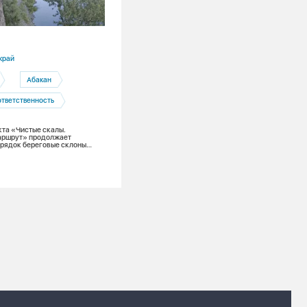
31.07.2026
край
Республика Хакасия
Абакан
Абакан
ответственность
Фонд Андрея Мельниченко
та «Чистые скалы.
Неповторимый Анри Матисс и легенда
аршрут» продолжает
Клод Моне. Благодаря поддержке СГК
орядок береговые склоны
Фонда Мельниченко национальный му
оддержке Фонда Мельниченко
Хакасии может принять у себя экспоз
мировых шедевров