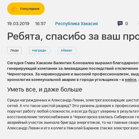
Популярное
19.03.2019
16:57
Республика Хакасия
Комме
0
Ребята, спасибо за ваш п
Люди
Награды
Абакан
Сегодня Глава Хакасии Валентин Коновалов выразил благодарнос
генерирующей компании за ликвидацию последствий отключения
Черногорска. За неравнодушие и высокий профессионализм, выде
хронология коммунальной аварии в городе угольщиков – в
кейсе
,
Уметь все, и даже больше
Среди награжденных и Александр Левин, электрогазосварщик шестог
сетей. А что такое шестой разряд? Это уровень доверия к профессио
поручат работу любой сложности, и всегда будут уверены в результате
восстановление теплоснабжения в Черногорске взялась Сибирская г
аварийный участок выехала бригада энергетиков, то на главные сва
Александр Левин и его коллега Николай Баранов (также электрогазо