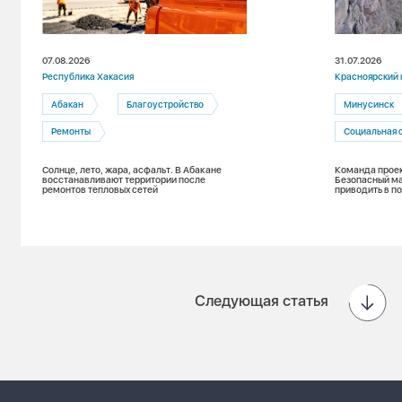
07.08.2026
31.07.2026
Республика Хакасия
Красноярский 
Абакан
Благоустройство
Минусинск
Ремонты
Социальная 
Солнце, лето, жара, асфальт. В Абакане
Команда проек
восстанавливают территории после
Безопасный м
ремонтов тепловых сетей
приводить в п
Енисея при п
Следующая статья