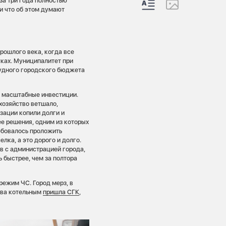
за три года полностью
и что об этом думают
рошлого века, когда все
уках. Муниципалитет при
скудного городского бюджета
и масштабные инвестиции.
хозяйство ветшало,
ации копили долги и
е решения, одним из которых
ебовалось проложить
лка, а это дорого и долго.
в с администрацией города,
 быстрее, чем за полтора
режим ЧС. Город мерз, в
ива котельным
пришла СГК
,