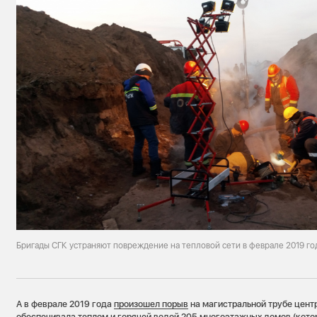
Бригады СГК устраняют повреждение на тепловой сети в феврале 2019 го
А в феврале 2019 года
произошел порыв
на магистральной трубе центр
обеспечивала теплом и горячей водой 205 многоэтажных домов (котор