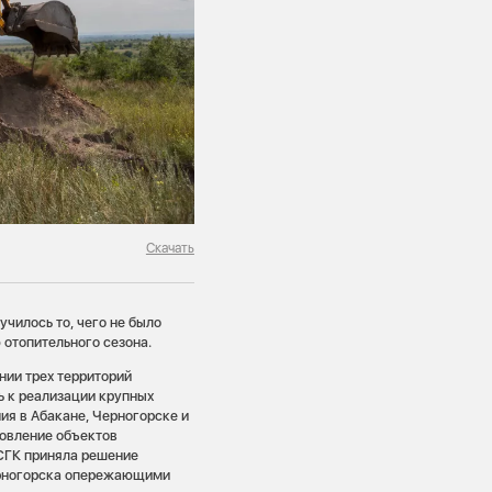
Скачать
училось то, чего не было
отопительного сезона.
нии трех территорий
ь к реализации крупных
я в Абакане, Черногорске и
новление объектов
 СГК приняла решение
ерногорска опережающими