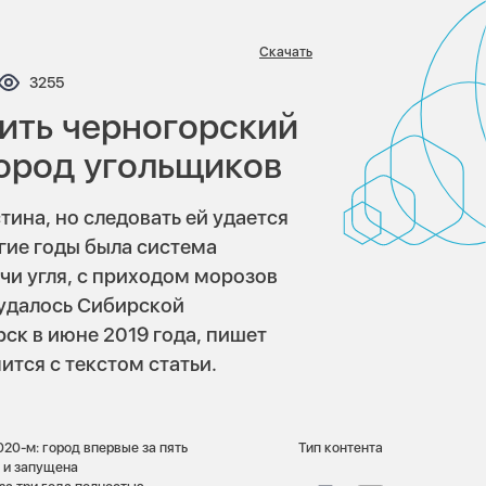
Скачать
нтариев:
Просмотров:
3255
ить черногорский
город угольщиков
тина, но следовать ей удается
гие годы была система
чи угля, с приходом морозов
 удалось Сибирской
к в июне 2019 года, пишет
ится с текстом статьи.
20-м: город впервые за пять
Тип контента
а и запущена