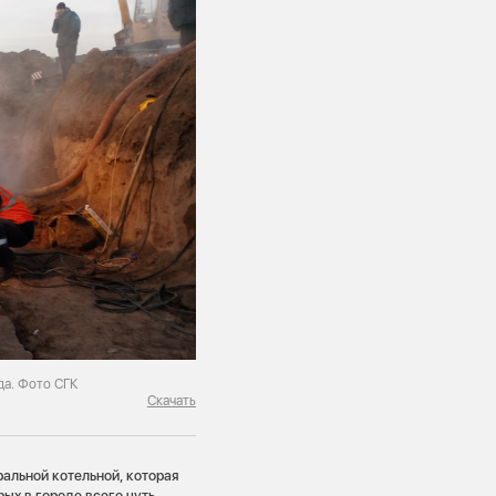
да. Фото СГК
Скачать
альной котельной, которая
ых в городе всего чуть