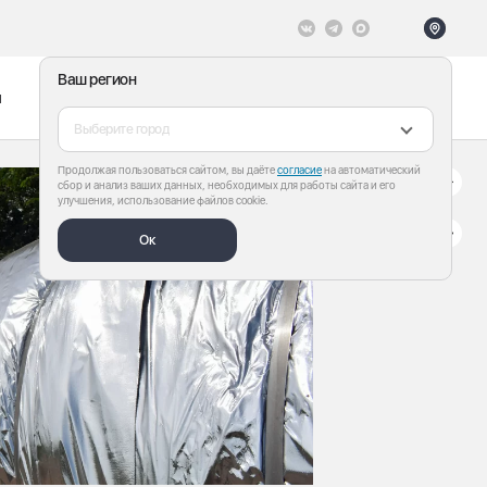
Ваш регион
ы
Меню
Все теги
Выберите город
Продолжая пользоваться сайтом, вы даёте
согласие
на автоматический
сбор и анализ ваших данных, необходимых для работы сайта и его
улучшения, использование файлов cookie.
Ок