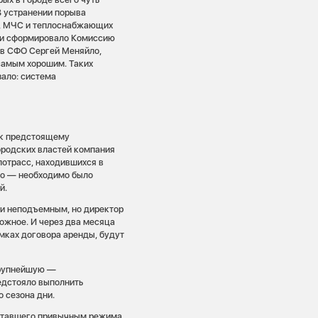
В устранении порыва
С, МЧС и теплоснабжающих
сии сформировало Комиссию
 в СФО Сергей Меняйло,
 самым хорошим. Таких
зало: система
 к предстоящему
ородских властей компания
лотрасс, находившихся в
ло — необходимо было
й.
и неподъемным, но директор
ожное. И через два месяца
амках договора аренды, будут
крупнейшую —
едстояло выполнить
 сезона дни.
 ставшего привычным режима