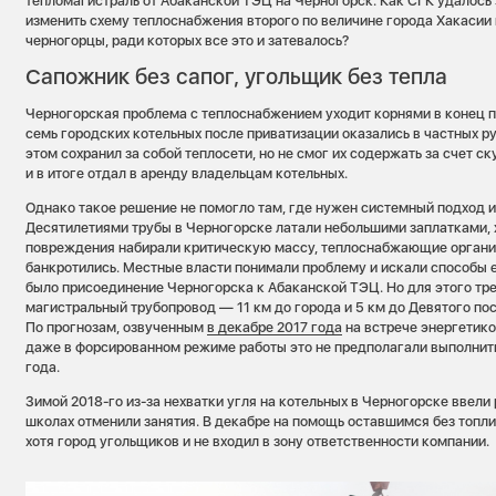
тепломагистраль от Абаканской ТЭЦ на Черногорск. Как СГК удалось 
изменить схему теплоснабжения второго по величине города Хакасии 
черногорцы, ради которых все это и затевалось?
Сапожник без сапог, угольщик без тепла
Черногорская проблема с теплоснабжением уходит корнями в конец п
семь городских котельных после приватизации оказались в частных р
этом сохранил за собой теплосети, но не смог их содержать за счет 
и в итоге отдал в аренду владельцам котельных.
Однако такое решение не помогло там, где нужен системный подход 
Десятилетиями трубы в Черногорске латали небольшими заплатками, 
повреждения набирали критическую массу, теплоснабжающие организ
банкротились. Местные власти понимали проблему и искали способы е
было присоединение Черногорска к Абаканской ТЭЦ. Но для этого тр
магистральный трубопровод — 11 км до города и 5 км до Девятого посе
По прогнозам, озвученным
в декабре 2017 года
на встрече энергетико
даже в форсированном режиме работы это не предполагали выполнить
года.
Зимой 2018-го из-за нехватки угля на котельных в Черногорске ввели 
школах отменили занятия. В декабре на помощь оставшимся без топл
хотя город угольщиков и не входил в зону ответственности компании.