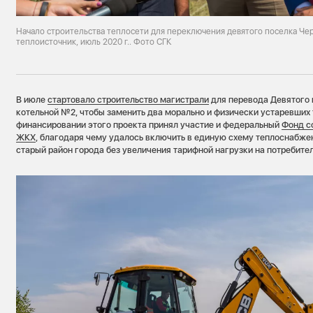
Начало строительства теплосети для переключения девятого поселка Че
теплоисточник, июль 2020 г.. Фото СГК
В июле
стартовало строительство магистрали
для перевода Девятого 
котельной №2, чтобы заменить два морально и физически устаревших 
финансировании этого проекта принял участие и федеральный
Фонд с
ЖКХ
, благодаря чему удалось включить в единую схему теплоснабж
старый район города без увеличения тарифной нагрузки на потребител