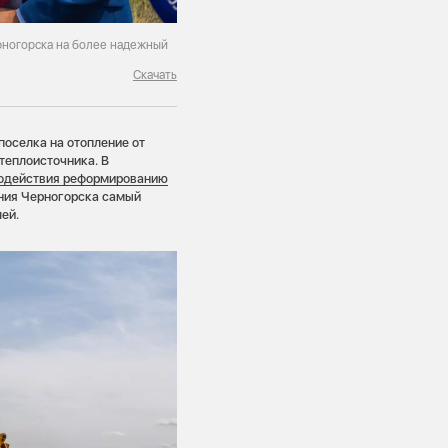
рногорска на более надежный
Скачать
поселка на отопление от
теплоисточника. В
одействия реформированию
ения Черногорска самый
ей.