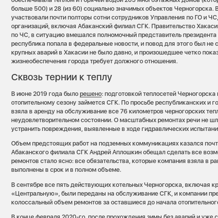
больше 500) и 28 (из 60) социально значимых объектов Черногорска. 
участвовали почти полторы сотни сотрудников Управления по ГО и Ч
организаций, включая Абаканский филиал СГК. Правительство Хака
по ЧС, в ситуацию вмешался полномочный представитель президента
республика попала в федеральные новости, и повод для этого был не
крупных аварий в Хакасии не было давно, и произошедшее четко пока
жизнеобеспечения города требует должного отношения.
Сквозь тернии к теплу
В июне 2019 года было
решено
: подготовкой теплосетей Черногорска
отопительному сезону займется СГК. По просьбе республиканских и г
взяла в аренду на обслуживание все 76 километров черногорских теп
неудовлетворительном состоянии. О масштабных ремонтах речи не ш
устранить повреждения, выявленные в ходе гидравлических испытани
Объем предстоящих работ на подземных коммуникациях казался почт
Абаканского филиала СГК Андрей Аплошкин обещал сделать все возм
ремонтов стало ясно: все обязательства, которые компания взяла в р
выполнены в срок и в полном объеме.
В сентябре все пять действующих котельных Черногорска, включая 
«Центральную», были переданы на обслуживание СГК, и компании пр
колоссальный объем ремонтов за оставшиеся до начала отопительного
В конце февраля 2020-го, после прохождения зимы без аварий и уже