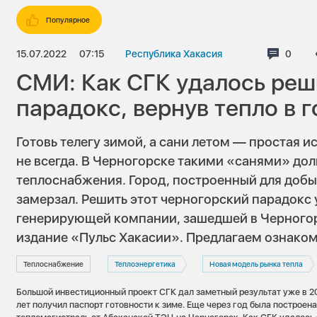
Популярное
15.07.2022
07:15
Республика Хакасия
Комме
0
СМИ: Как СГК удалось реш
парадокс, вернув тепло в 
Готовь телегу зимой, а сани летом — простая ис
не всегда. В Черногорске такими «санями» дол
теплоснабжения. Город, построенный для добы
замерзал. Решить этот черногорский парадокс
генерирующей компании, зашедшей в Черногорс
издание «
Пульс Хакасии
». Предлагаем ознаком
Теплоснабжение
Теплоэнергетика
Новая модель рынка тепла
Большой инвестиционный проект СГК дал заметный результат уже в 20
лет получил паспорт готовности к зиме. Еще через год была построен