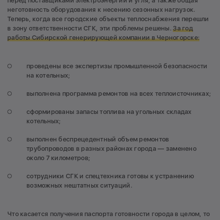
перед поставщиками электроэнергии и угля, а также общая
неготовность оборудования к несению сезонных нагрузок.
Теперь, когда все городские объекты теплоснабжения перешли
в зону ответственности СГК, эти проблемы решены.
За год
работы Сибирской генерирующей компании в Черногорске:
проведены все экспертизы промышленной безопасности
на котельных;
выполнена программа ремонтов на всех теплоисточниках;
сформированы запасы топлива на угольных складах
котельных;
выполнен беспрецедентный объем ремонтов
трубопроводов в разных районах города — заменено
около 7 километров;
сотрудники СГК и спецтехника готовы к устранению
возможных нештатных ситуаций.
Что касается получения паспорта готовности города в целом, то