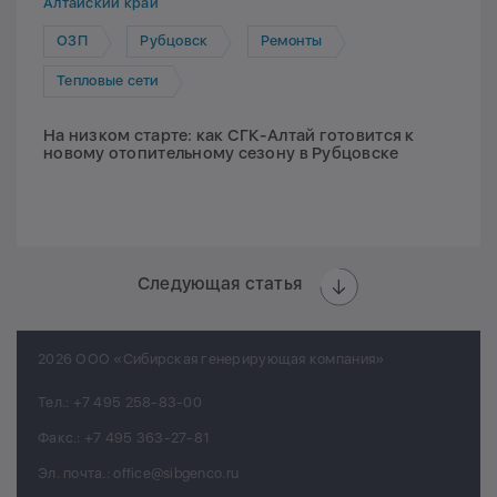
Алтайский край
ОЗП
Рубцовск
Ремонты
Тепловые сети
На низком старте: как СГК-Алтай готовится к
новому отопительному сезону в Рубцовске
Следующая статья
2026 ООО «Сибирская генерирующая компания»
Тел.:
+7 495 258-83-00
Факс.:
+7 495 363-27-81
Эл. почта.:
office@sibgenco.ru