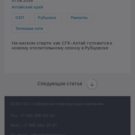
07.08.2026
Алтайский край
ОЗП
Рубцовск
Ремонты
Тепловые сети
На низком старте: как СГК-Алтай готовится к
новому отопительному сезону в Рубцовске
Следующая статья
2026 ООО «Сибирская генерирующая компания»
Тел.:
+7 495 258-83-00
Факс.:
+7 495 363-27-81
Эл. почта.:
office@sibgenco.ru