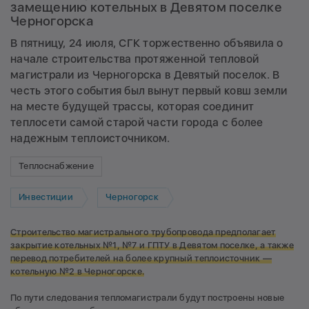
замещению котельных в Девятом поселке
Черногорска
В пятницу, 24 июля, СГК торжественно объявила о
начале строительства протяженной тепловой
магистрали из Черногорска в Девятый поселок. В
честь этого события был вынут первый ковш земли
на месте будущей трассы, которая соединит
теплосети самой старой части города с более
надежным теплоисточником.
Теплоснабжение
Инвестиции
Черногорск
Строительство магистрального трубопровода предполагает
закрытие котельных №1,
№7 и ГПТУ в Девятом поселке, а также
перевод потребителей на более крупный теплоисточник —
котельную №2 в Черногорске.
По пути следования тепломагистрали будут построены новые