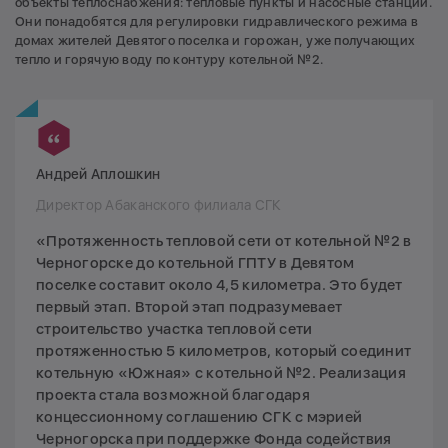
объекты теплоснабжения: тепловые пункты и насосные станции.
Они понадобятся для регулировки гидравлического режима в
домах жителей Девятого поселка и горожан, уже получающих
тепло и горячую воду по контуру котельной №2.
Андрей Аплошкин
Директор Абаканского филиала СГК
«Протяженность тепловой сети от котельной №2 в
Черногорске до котельной ГПТУ в Девятом
поселке составит около 4,5 километра. Это будет
первый этап. Второй этап подразумевает
строительство участка тепловой сети
протяженностью 5 километров, который соединит
котельную «Южная» с котельной №2. Реализация
проекта стала возможной благодаря
концессионному соглашению СГК с мэрией
Черногорска при поддержке Фонда содействия