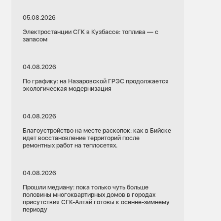
05.08.2026
Электростанции СГК в Кузбассе: топлива — с
запасом
15.04.2024
Кемеровская область
04.08.2026
ЖКХ
Новокузнецк
По графику: на Назаровской ГРЭС продолжается
экологическая модернизация
ивность
Потребители
Сбыт
04.08.2026
 общедомовых
Тепло — по факту. Итоги годового
перерасчета в контуре Кузнецкой ТЭЦ
Благоустройство на месте раскопок: как в Бийске
идет восстановление территорий после
ремонтных работ на теплосетях.
04.08.2026
Прошли медиану: пока только чуть больше
половины многоквартирных домов в городах
присутствия СГК-Алтай готовы к осенне-зимнему
периоду