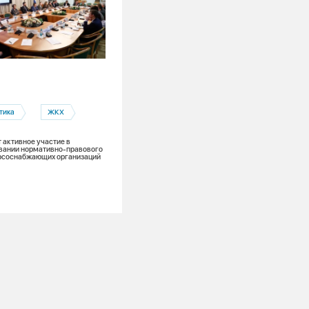
30.09.2025
Кемеровская область
тика
ЖКХ
Полезная информация
ЖКХ
СГК объясняет
 активное участие в
вании нормативно-правового
урсоснабжающих организаций
Внутридомовая система отопления: к
настроить, чтобы у всех было тепло