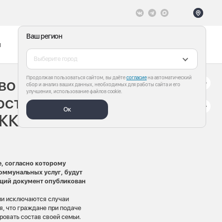
Ваш регион
ы
Меню
Все теги
Выберите город
Продолжая пользоваться сайтом, вы даёте
согласие
на автоматический
во РФ внесло
сбор и анализ ваших данных, необходимых для работы сайта и его
улучшения, использование файлов cookie.
оставления
Ок
 ЖКХ
, согласно которому
оммунальных услуг, будут
ющий документ опубликован
ми исключаются случаи
я, что граждане при подаче
овать состав своей семьи.