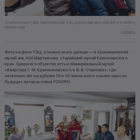
Станционный парк Минусинской ТЭЦ хорош как фон для фото в любое
время года
Скачать
Фото на фоне ТЭЦ, и можно ехать дальше — в Краеведческий
музей им. Н.М.Мартьянова, старейший музей Красноярского
края. Среди его объектов есть и Мемориальный музей
«Квартира Г. М. Кржижановского и В. В. Старкова», где
несколько лет на рубеже 19 и 20 веков жил в ссылке один из
будущих авторов плана ГОЭЛРО.