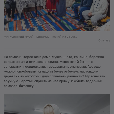
Минусинский музей принимает гостей из 21 века
Скачать
Но самое интересное в доме-музее — это, конечно, бережно
сохраненная и ожившая старина, мещанский быт — с
вечерками, посиделками, городскими романсами. Где еще
можно попробовать погладить белье рубелем, настоящим
деревянным «утюгом» двухсотлетней давности? И расчесать
вручную шерсть и спрясть из нее пряжу. И обнять ведерный
самовар-батюшку.