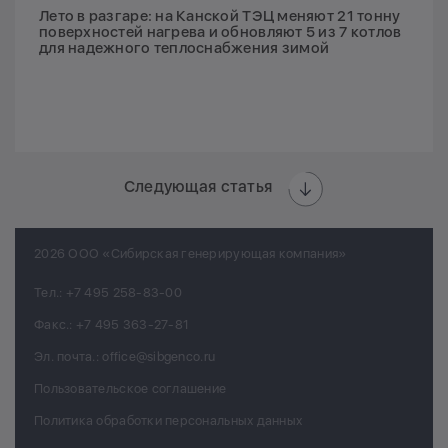
Лето в разгаре: на Канской ТЭЦ меняют 21 тонну
поверхностей нагрева и обновляют 5 из 7 котлов
для надежного теплоснабжения зимой
Следующая статья
2026 ООО «Сибирская генерирующая компания»
Тел.:
+7 495 258-83-00
Факс.:
+7 495 363-27-81
Эл. почта.:
office@sibgenco.ru
Пользовательское соглашение
Политика обработки персональных данных