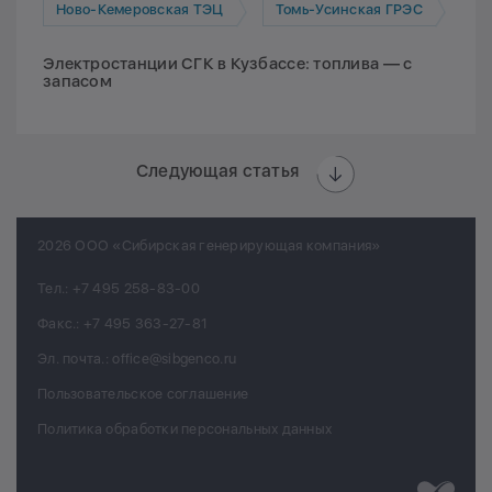
Ново-Кемеровская ТЭЦ
Томь-Усинская ГРЭС
Электростанции СГК в Кузбассе: топлива — с
запасом
Следующая статья
2026 ООО «Сибирская генерирующая компания»
Тел.:
+7 495 258-83-00
Факс.:
+7 495 363-27-81
Эл. почта.:
office@sibgenco.ru
Пользовательское соглашение
Политика обработки персональных данных
Разработк
Chips