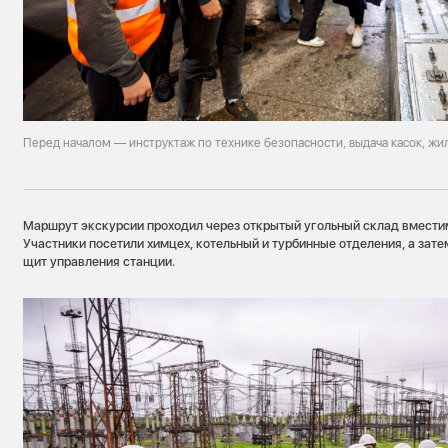
Перед началом — инструктаж по технике безопасности, выдача касок, жи
Маршрут экскурсии проходил через открытый угольный склад вместим
Участники посетили химцех, котельный и турбинные отделения, а зате
щит управления станции.