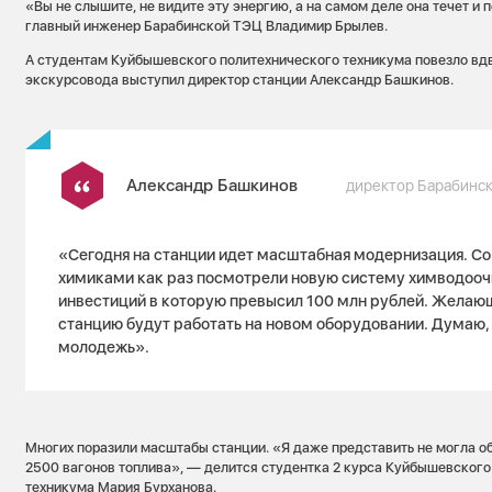
«Вы не слышите, не видите эту энергию, а на самом деле она течет и
главный инженер Барабинской ТЭЦ Владимир Брылев.
А студентам Куйбышевского политехнического техникума повезло вдво
экскурсовода выступил директор станции Александр Башкинов.
Александр Башкинов
директор Барабинс
«Сегодня на станции идет масштабная модернизация. Со
химиками как раз посмотрели новую систему химводооч
инвестиций в которую превысил 100 млн рублей. Желающ
станцию будут работать на новом оборудовании. Думаю,
молодежь».
Многих поразили масштабы станции. «Я даже представить не могла об
2500 вагонов топлива», — делится студентка 2 курса Куйбышевского
техникума Мария Бурханова.