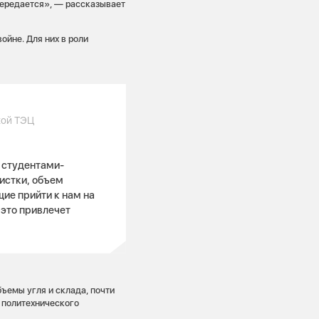
 передается», — рассказывает
йне. Для них в роли
кой ТЭЦ
 студентами-
истки, объем
ие прийти к нам на
 это привлечет
ъемы угля и склада, почти
 политехнического