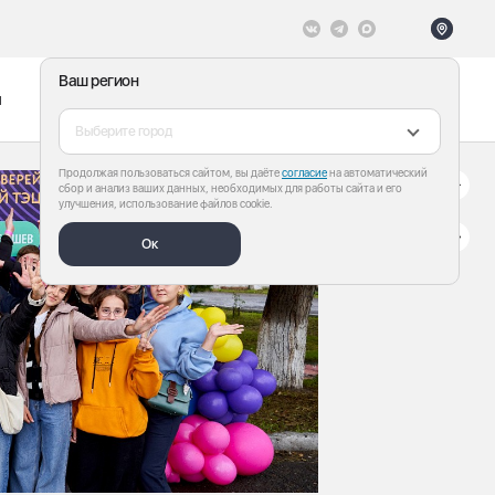
Ваш регион
ы
Меню
Все теги
Выберите город
Продолжая пользоваться сайтом, вы даёте
согласие
на автоматический
сбор и анализ ваших данных, необходимых для работы сайта и его
улучшения, использование файлов cookie.
Ок