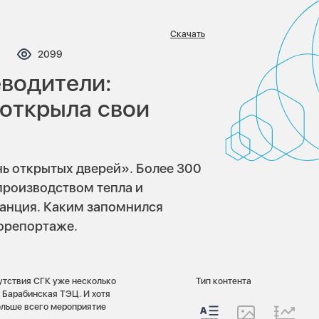
Скачать
мментариев:
Просмотров:
2099
еводители:
открыла свои
ь открытых дверей». Более 300
производством тепла и
станция. Каким запомнился
орепортаже.
утствия СГК уже несколько
Тип контента
 Барабинская ТЭЦ. И хотя
ольше всего мероприятие