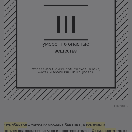
Скачать
Этилбензол
– также компонент бензина, а
ксилолы и
толуол
содержатся во многих растворителях.
Оксид азота
также