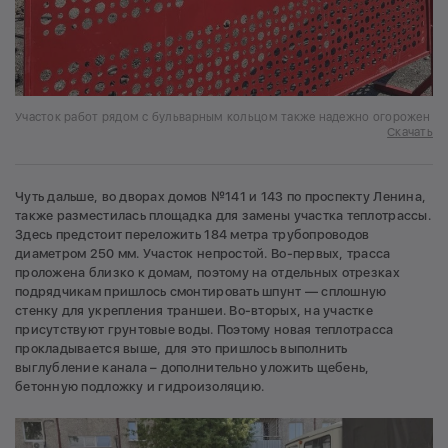
Участок работ рядом с бульварным кольцом также надежно огорожен
Скачать
Чуть дальше, во дворах домов №141 и 143 по проспекту Ленина,
также разместилась площадка для замены участка теплотрассы.
Здесь предстоит переложить 184 метра трубопроводов
диаметром 250 мм. Участок непростой. Во-первых, трасса
проложена близко к домам, поэтому на отдельных отрезках
подрядчикам пришлось смонтировать шпунт — сплошную
стенку для укрепления траншеи. Во-вторых, на участке
присутствуют грунтовые воды. Поэтому новая теплотрасса
прокладывается выше, для это пришлось выполнить
выглубление канала – дополнительно уложить щебень,
бетонную подложку и гидроизоляцию.