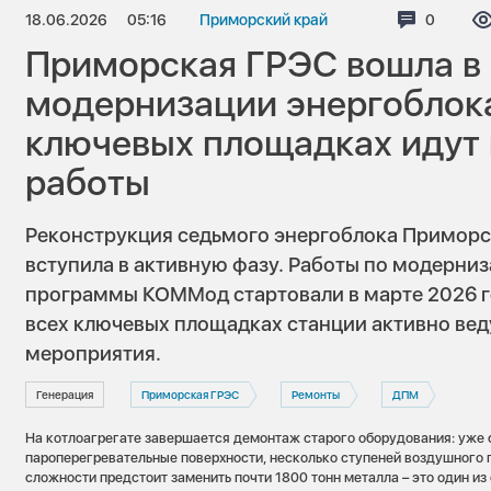
18.06.2026
05:16
Приморский край
Коммент
0
Приморская ГРЭС вошла в
модернизации энергоблока
ключевых площадках идут
работы
Реконструкция седьмого энергоблока Примор
вступила в активную фазу. Работы по модерни
программы КОММод стартовали в марте 2026 го
всех ключевых площадках станции активно вед
мероприятия.
Генерация
Приморская ГРЭС
Ремонты
ДПМ
На котлоагрегате завершается демонтаж старого оборудования: уже 
пароперегревательные поверхности, несколько ступеней воздушного 
сложности предстоит заменить почти 1800 тонн металла – это один и