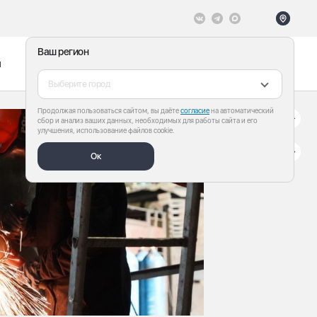
Ваш регион
ы
Меню
Все теги
Выберите город
Продолжая пользоваться сайтом, вы даёте
согласие
на автоматический
сбор и анализ ваших данных, необходимых для работы сайта и его
улучшения, использование файлов cookie.
Ок