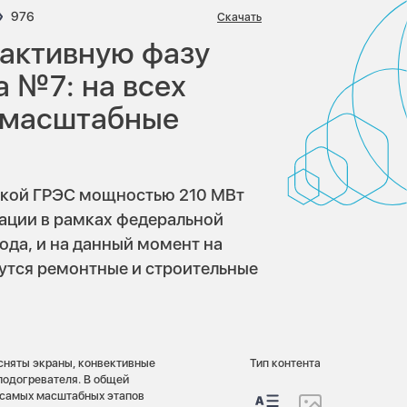
ариев:
Просмотров:
976
Скачать
 активную фазу
 №7: на всех
 масштабные
ской ГРЭС мощностью 210 МВт
зации в рамках федеральной
да, и на данный момент на
утся ремонтные и строительные
сняты экраны, конвективные
Тип контента
подогревателя. В общей
з самых масштабных этапов