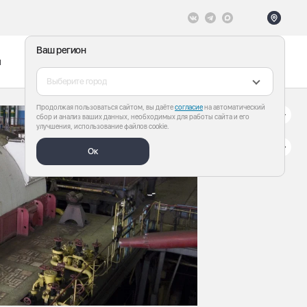
Ваш регион
ы
Меню
Все теги
Выберите город
Продолжая пользоваться сайтом, вы даёте
согласие
на автоматический
сбор и анализ ваших данных, необходимых для работы сайта и его
улучшения, использование файлов cookie.
Ок