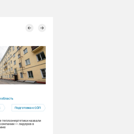
09.07.2026
 область
Новосибирская область
к
Подготовка к ОЗП
Новосибирск
Тепловые сети
 теплоэнергетики назвали
СГК в Новосибирске капитально
компании — лидеров в
ремонтирует тепловые пункты
зиме