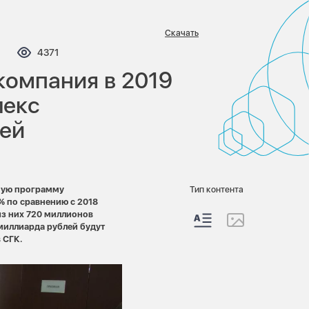
Скачать
мментариев:
Просмотров:
4371
компания в 2019
лекс
лей
ную программу
Тип контента
% по сравнению с 2018
из них 720 миллионов
 миллиарда рублей будут
 СГК.