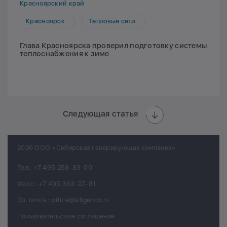
Красноярский край
Красноярск
Тепловые сети
Глава Красноярска проверил подготовку системы
теплоснабжения к зиме
Следующая статья
2026 ООО «Сибирская генерирующая компания»
Тел.:
+7 495 258-83-00
Факс.:
+7 495 363-27-81
Эл. почта.:
office@sibgenco.ru
Пользовательское соглашение