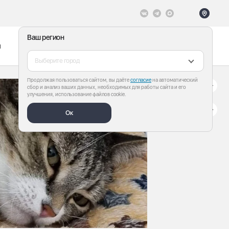
Ваш регион
ы
Меню
Все теги
Выберите город
Продолжая пользоваться сайтом, вы даёте
согласие
на автоматический
сбор и анализ ваших данных, необходимых для работы сайта и его
улучшения, использование файлов cookie.
Ок