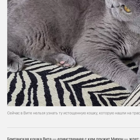
Сейчас в Вите нельзя узнать ту истощенную кошку, которую нашли на тра
Британская кошка Вита — единственная с кем дружит Мирон — ждет 