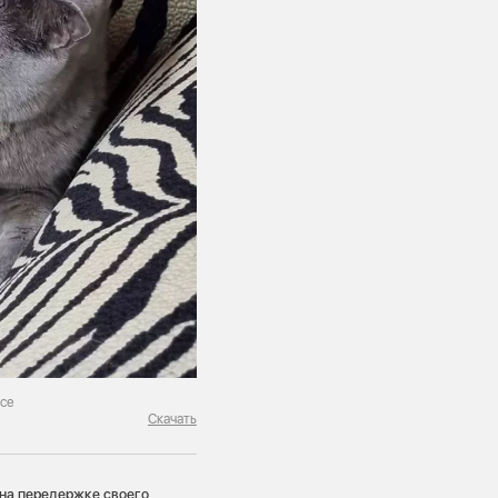
ссе
Скачать
на передержке своего